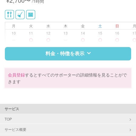
¥2,700〜
/1時間
月
火
水
木
金
土
日
10
11
12
13
14
15
16
1
ー
ー
料金・特徴を表示
特徴
料金
レビュー
会員登録
するとすべてのサポーターの詳細情報を見ることがで
きます
サポートの特徴
資格
調理師
サービス
対応可能/特徴
掃除（洗面所、お風呂場、お手洗
TOP
い、キッチン、寝室、リビング、子
サービス概要
供部屋）