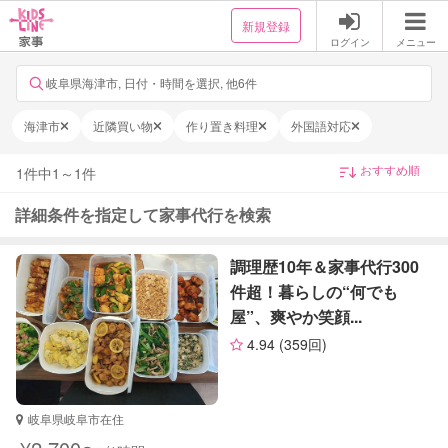
新規登録
ログイン
メニュー
岐阜県海津市, 日付・時間を選択, 他6件
海津市
近隣買い物
作り置き料理
外国語対応
1
件中
1
～
1
件
詳細条件を指定して家事代行を検索
調理歴10年＆家事代行300
件超！暮らしの“何でも
屋”、爽やか笑顔...
4.94
(359回)
岐阜県岐阜市在住