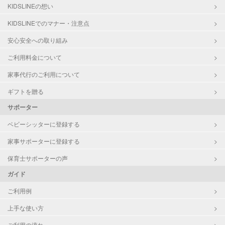
洗濯
KIDSLINEの想い
クリーニングの受け渡し/引き取り
KIDSLINEでのマナー・注意点
ゴミの分別/ゴミ出し
近隣買い物
安心安全への取り組み
家庭料理
ご利用料金について
作り置き料理
早朝対応
家事代行のご利用について
夜間対応
庭の手入れ/植木の水やり
ギフトを贈る
片付け/整理整頓
サポーター
ベビーシッターに登録する
家事サポーターに登録する
保育士サポーターの声
ガイド
ご利用例
上手な使い方
ご利用の流れ