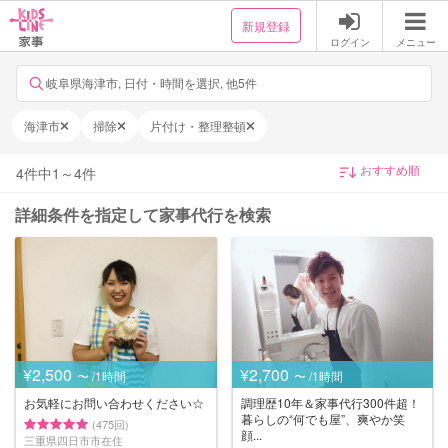
新規登録
ログイン
メニュー
岐阜県海津市, 日付・時間を選択, 他5件
海津市
掃除
片付け・整理整頓
4
件中
1
～
4
件
詳細条件を指定して家事代行を検索
¥2,500
¥2,700
〜 /1時間
〜 /1時間
お気軽にお問い合わせください☆
調理歴10年＆家事代行300件超！
暮らしの“何でも屋”、爽やか笑
(475回)
顔...
三重県四日市市在住