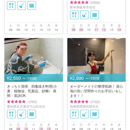
(359回)
岐阜県岐阜市在住
土
日
月
火
水
木
金
土
日
月
火
水
木
金
08
09
10
11
12
13
14
08
09
10
11
12
13
14
¥2,500
¥2,500
〜 /1時間
〜 /1時間
きっちり清掃、四毒抜き料理(小
オーダーメイドの整理収納！ 居心
麦、植物油、乳製品、砂糖） 夜
地の良い空間作りのお手伝いをし
間・英語OK
ます！！
(125回)
(274回)
愛知県名古屋市守山区在住
長崎県西彼杵郡在住
土
日
月
火
水
木
金
土
日
月
火
水
木
金
08
09
10
11
12
13
14
08
09
10
11
12
13
14