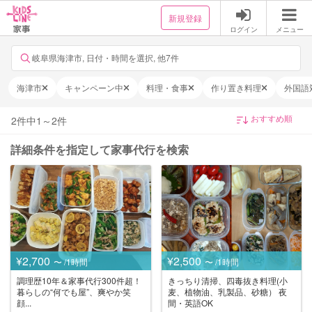
新規登録
ログイン
メニュー
岐阜県海津市, 日付・時間を選択, 他7件
海津市
キャンペーン中
料理・食事
作り置き料理
外国語
2
件中
1
～
2
件
詳細条件を指定して家事代行を検索
¥2,700
¥2,500
〜 /1時間
〜 /1時間
調理歴10年＆家事代行300件超！
きっちり清掃、四毒抜き料理(小
暮らしの“何でも屋”、爽やか笑
麦、植物油、乳製品、砂糖） 夜
顔...
間・英語OK