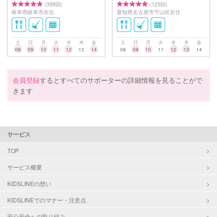
(359回)
(125回)
岐阜県岐阜市在住
愛知県名古屋市守山区在住
土
日
月
火
水
木
金
土
日
月
火
水
木
金
08
09
10
11
12
13
14
08
09
10
11
12
13
14
会員登録
するとすべてのサポーターの詳細情報を見ることがで
きます
サービス
TOP
サービス概要
KIDSLINEの想い
KIDSLINEでのマナー・注意点
安心安全への取り組み