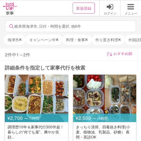
新規登録
ログイン
メニュー
岐阜県海津市, 日付・時間を選択, 他6件
海津市
キャンペーン中
料理・食事
作り置き料理
外国語
2
件中
1
～
2
件
詳細条件を指定して家事代行を検索
¥2,700
¥2,500
〜 /1時間
〜 /1時間
調理歴10年＆家事代行300件超！
きっちり清掃、四毒抜き料理(小
暮らしの“何でも屋”、爽やか笑
麦、植物油、乳製品、砂糖） 夜
顔...
間・英語OK