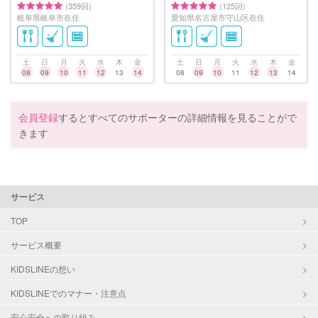
(359回)
(125回)
岐阜県岐阜市在住
愛知県名古屋市守山区在住
土
日
月
火
水
木
金
土
日
月
火
水
木
金
08
09
10
11
12
13
14
08
09
10
11
12
13
14
会員登録
するとすべてのサポーターの詳細情報を見ることがで
きます
サービス
TOP
サービス概要
KIDSLINEの想い
KIDSLINEでのマナー・注意点
安心安全への取り組み