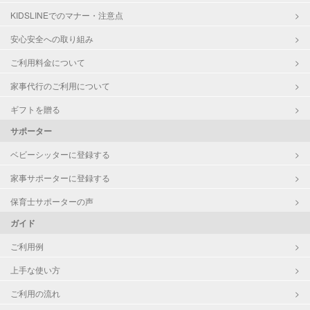
クリーニングの受け渡し/引き取り
KIDSLINEでのマナー・注意点
ゴミの分別/ゴミ出し
近隣買い物
安心安全への取り組み
家庭料理
ご利用料金について
作り置き料理
早朝対応
家事代行のご利用について
夜間対応
庭の手入れ/植木の水やり
ギフトを贈る
片付け/整理整頓
サポーター
ベビーシッターに登録する
家事サポーターに登録する
保育士サポーターの声
ガイド
ご利用例
上手な使い方
ご利用の流れ