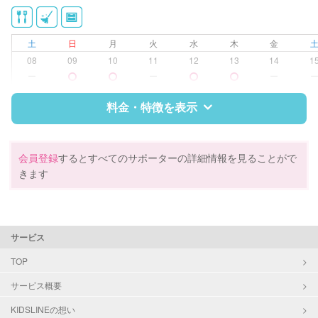
洗濯
クリーニングの受け渡し/引き取り
ゴミの分別/ゴミ出し
土
日
月
火
水
木
金
近隣買い物
08
09
10
11
12
13
14
1
家庭料理
ー
ー
ー
作り置き料理
早朝対応
料金・特徴を表示
夜間対応
庭の手入れ/植木の水やり
片付け/整理整頓
特徴
料金
レビュー
会員登録
するとすべてのサポーターの詳細情報を見ることがで
きます
サポートの特徴
資格
なし
サービス
対応可能/特徴
掃除（洗面所、お風呂場、お手洗
TOP
い、キッチン、寝室、リビング、子
サービス概要
供部屋）
洗濯
KIDSLINEの想い