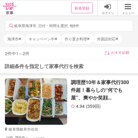
新規登録
ログイン
メニュー
岐阜県海津市, 日付・時間を選択, 他6件
海津市
キャンペーン中
作り置き料理
外国語対応
2
件中
1
～
2
件
詳細条件を指定して家事代行を検索
調理歴10年＆家事代行300
件超！暮らしの“何でも
屋”、爽やか笑顔...
4.94
(359回)
岐阜県岐阜市在住