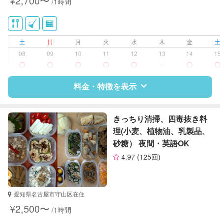
¥2,700〜
/1時間
土
日
月
火
水
木
金
08
09
10
11
12
13
14
1
ー
料金・特徴を表示
特徴
料金
レビュー
きっちり清掃、四毒抜き料
理(小麦、植物油、乳製品、
砂糖） 夜間・英語OK
サポートの特徴
4.97
(125回)
資格
調理師
対応可能/特徴
掃除（洗面所、お風呂場、お手洗
愛知県名古屋市守山区在住
い、キッチン、寝室、リビング、子
¥2,500〜
/1時間
供部屋）