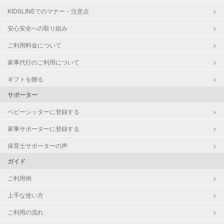
クリーニングの受け渡し/引き取り
KIDSLINEでのマナー・注意点
ゴミの分別/ゴミ出し
近隣買い物
安心安全への取り組み
家庭料理
ご利用料金について
作り置き料理
早朝対応
家事代行のご利用について
夜間対応
庭の手入れ/植木の水やり
ギフトを贈る
片付け/整理整頓
サポーター
ベビーシッターに登録する
家事サポーターに登録する
保育士サポーターの声
ガイド
ご利用例
上手な使い方
ご利用の流れ