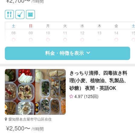
¥2,700〜
/1時間
土
日
月
火
水
木
金
08
09
10
11
12
13
14
1
ー
料金・特徴を表示
特徴
料金
レビュー
きっちり清掃、四毒抜き料
理(小麦、植物油、乳製品、
砂糖） 夜間・英語OK
サポートの特徴
4.97
(125回)
資格
調理師
対応可能/特徴
掃除（洗面所、お風呂場、お手洗
愛知県名古屋市守山区在住
い、キッチン、寝室、リビング、子
¥2,500〜
/1時間
供部屋）