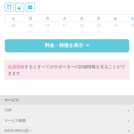
洗濯
クリーニングの受け渡し/引き取り
ゴミの分別/ゴミ出し
土
日
月
火
水
木
金
近隣買い物
08
09
10
11
12
13
14
1
家庭料理
ー
ー
ー
作り置き料理
早朝対応
料金・特徴を表示
夜間対応
庭の手入れ/植木の水やり
片付け/整理整頓
特徴
料金
レビュー
会員登録
するとすべてのサポーターの詳細情報を見ることがで
きます
サポートの特徴
資格
なし
サービス
対応可能/特徴
掃除（洗面所、お風呂場、お手洗
TOP
い、キッチン、寝室、リビング、子
サービス概要
供部屋）
洗濯
KIDSLINEの想い