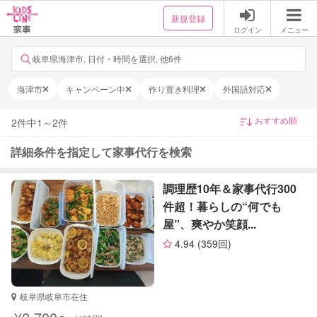
新規登録
ログイン
メニュー
岐阜県海津市, 日付・時間を選択, 他6件
海津市
キャンペーン中
作り置き料理
外国語対応
2
件中
1
～
2
件
詳細条件を指定して家事代行を検索
調理歴10年＆家事代行300
件超！暮らしの“何でも
屋”、爽やか笑顔...
4.94
(359回)
岐阜県岐阜市在住