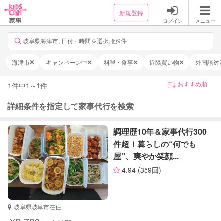
新規登録
ログイン
メニュー
岐阜県海津市, 日付・時間を選択, 他9件
海津市
キャンペーン中
料理・食事
近隣買い物
外国語対
1
件中
1
～
1
件
詳細条件を指定して家事代行を検索
調理歴10年＆家事代行300
件超！暮らしの“何でも
屋”、爽やか笑顔...
4.94
(359回)
岐阜県岐阜市在住