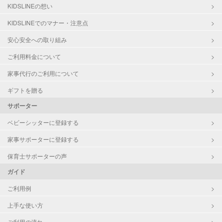
洗濯
KIDSLINEの想い
クリーニングの受け渡し/引き取り
KIDSLINEでのマナー・注意点
ゴミの分別/ゴミ出し
近隣買い物
安心安全への取り組み
家庭料理
ご利用料金について
作り置き料理
早朝対応
家事代行のご利用について
夜間対応
庭の手入れ/植木の水やり
ギフトを贈る
片付け/整理整頓
サポーター
ベビーシッターに登録する
家事サポーターに登録する
保育士サポーターの声
ガイド
ご利用例
上手な使い方
ご利用の流れ