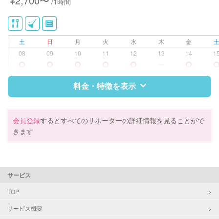
¥2,700〜
/1時間
土
日
月
火
水
木
金
08
09
10
11
12
13
14
1
ー
料金・特徴を表示
特徴
料金
レビュー
会員登録
するとすべてのサポーターの詳細情報を見ることがで
きます
サポートの特徴
資格
調理師
サービス
対応可能/特徴
掃除（洗面所、お風呂場、お手洗
TOP
い、キッチン、寝室、リビング、子
サービス概要
供部屋）