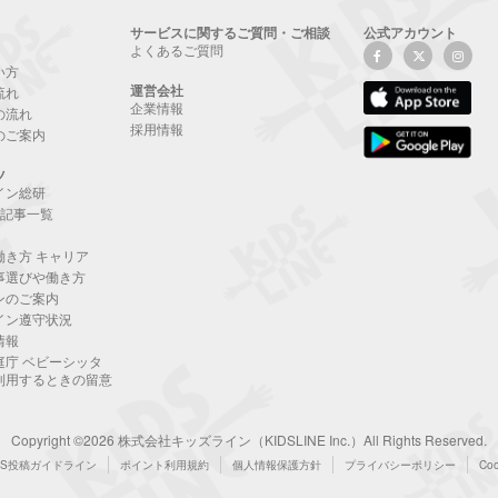
サービスに関するご質問・ご相談
公式アカウント
よくあるご質問
い方
運営会社
流れ
企業情報
の流れ
採用情報
のご案内
ツ
イン総研
NE記事一覧
働き方 キャリア
事選びや働き方
ンのご案内
イン遵守状況
情報
庭庁 ベビーシッタ
利用するときの留意
Copyright ©2026 株式会社キッズライン（KIDSLINE Inc.）All Rights Reserved.
NS投稿ガイドライン
ポイント利用規約
個人情報保護方針
プライバシーポリシー
Co