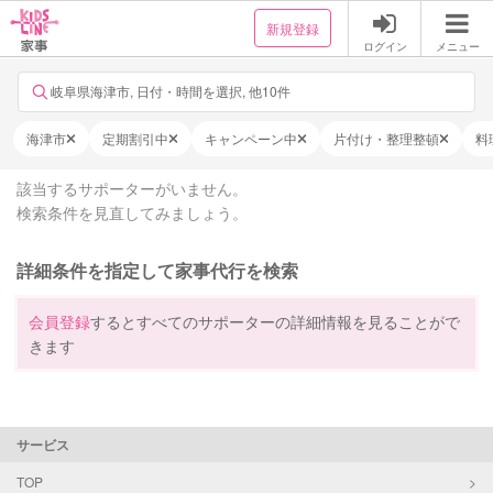
新規登録
ログイン
メニュー
岐阜県海津市, 日付・時間を選択, 他10件
海津市
定期割引中
キャンペーン中
片付け・整理整頓
料
該当するサポーターがいません。
検索条件を見直してみましょう。
詳細条件を指定して家事代行を検索
会員登録
するとすべてのサポーターの詳細情報を見ることがで
きます
サービス
TOP