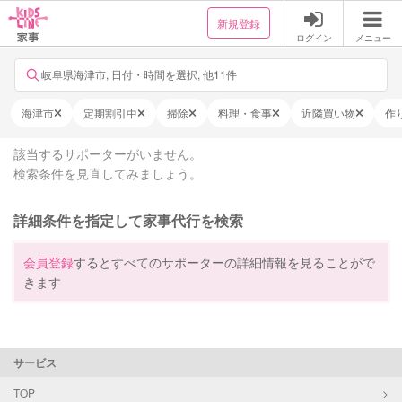
新規登録
ログイン
メニュー
岐阜県海津市, 日付・時間を選択, 他11件
海津市
定期割引中
掃除
料理・食事
近隣買い物
作
該当するサポーターがいません。
検索条件を見直してみましょう。
詳細条件を指定して家事代行を検索
会員登録
するとすべてのサポーターの詳細情報を見ることがで
きます
サービス
TOP