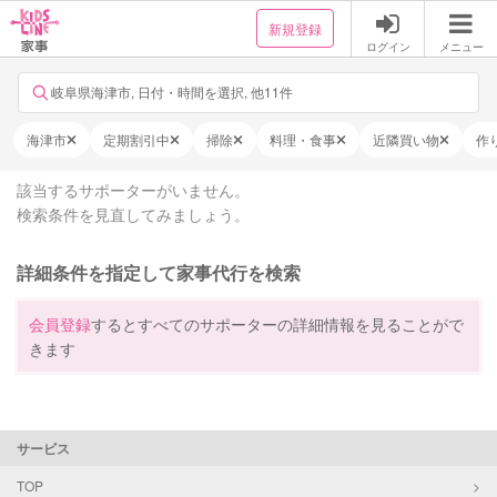
新規登録
ログイン
メニュー
岐阜県海津市, 日付・時間を選択, 他11件
海津市
定期割引中
掃除
料理・食事
近隣買い物
作
該当するサポーターがいません。
検索条件を見直してみましょう。
詳細条件を指定して家事代行を検索
会員登録
するとすべてのサポーターの詳細情報を見ることがで
きます
サービス
TOP