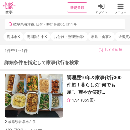
新規登録
ログイン
メニュー
岐阜県海津市, 日付・時間を選択, 他11件
海津市
定期割引中
片付け・整理整頓
料理・食事
近隣買
1
件中
1
～
1
件
詳細条件を指定して家事代行を検索
調理歴10年＆家事代行300
件超！暮らしの“何でも
屋”、爽やか笑顔...
4.94
(359回)
岐阜県岐阜市在住