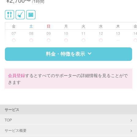
¥2,700〜
/1時間
金
土
日
月
火
水
木
07
08
09
10
11
12
13
1
ー
料金・特徴を表示
特徴
料金
レビュー
会員登録
するとすべてのサポーターの詳細情報を見ることがで
きます
サポートの特徴
資格
調理師
サービス
対応可能/特徴
掃除（洗面所、お風呂場、お手洗
TOP
い、キッチン、寝室、リビング、子
サービス概要
供部屋）