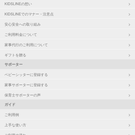
洗濯
KIDSLINEの想い
クリーニングの受け渡し/引き取り
KIDSLINEでのマナー・注意点
ゴミの分別/ゴミ出し
近隣買い物
安心安全への取り組み
家庭料理
ご利用料金について
作り置き料理
早朝対応
家事代行のご利用について
夜間対応
庭の手入れ/植木の水やり
ギフトを贈る
片付け/整理整頓
サポーター
ベビーシッターに登録する
家事サポーターに登録する
保育士サポーターの声
ガイド
ご利用例
上手な使い方
ご利用の流れ