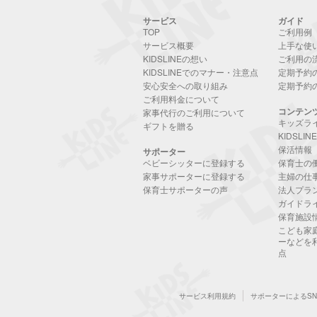
サービス
ガイド
TOP
ご利用例
サービス概要
上手な使
KIDSLINEの想い
ご利用の
KIDSLINEでのマナー・注意点
定期予約
安心安全への取り組み
定期予約
ご利用料金について
コンテン
家事代行のご利用について
キッズラ
ギフトを贈る
KIDSLI
保活情報
サポーター
ベビーシッターに登録する
保育士の
家事サポーターに登録する
主婦の仕
保育士サポーターの声
法人プラ
ガイドラ
保育施設
こども家
ーなどを
点
サービス利用規約
サポーターによるS