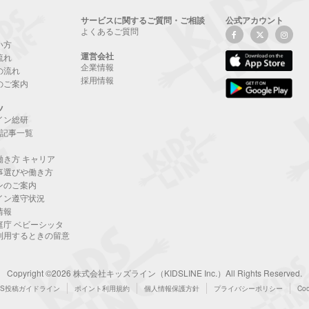
サービスに関するご質問・ご相談
公式アカウント
よくあるご質問
い方
運営会社
流れ
企業情報
の流れ
採用情報
のご案内
ツ
イン総研
NE記事一覧
働き方 キャリア
事選びや働き方
ンのご案内
イン遵守状況
情報
庭庁 ベビーシッタ
利用するときの留意
Copyright ©2026 株式会社キッズライン（KIDSLINE Inc.）All Rights Reserved.
NS投稿ガイドライン
ポイント利用規約
個人情報保護方針
プライバシーポリシー
Co