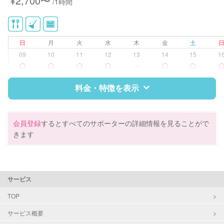
¥2,700〜
/1時間
日
月
火
水
木
金
土
09
10
11
12
13
14
15
1
ー
料金・特徴を表示
特徴
料金
レビュー
会員登録
するとすべてのサポーターの詳細情報を見ることがで
きます
サポートの特徴
資格
調理師
サービス
対応可能/特徴
掃除（洗面所、お風呂場、お手洗
TOP
い、キッチン、寝室、リビング、子
サービス概要
供部屋）