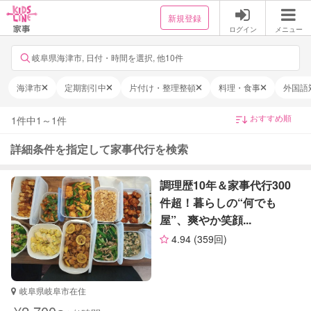
新規登録
ログイン
メニュー
岐阜県海津市, 日付・時間を選択, 他10件
海津市
定期割引中
片付け・整理整頓
料理・食事
外国語
1
件中
1
～
1
件
詳細条件を指定して家事代行を検索
調理歴10年＆家事代行300
件超！暮らしの“何でも
屋”、爽やか笑顔...
4.94
(359回)
岐阜県岐阜市在住