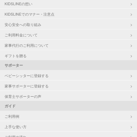
洗濯
KIDSLINEの想い
クリーニングの受け渡し/引き取り
KIDSLINEでのマナー・注意点
ゴミの分別/ゴミ出し
近隣買い物
安心安全への取り組み
家庭料理
ご利用料金について
作り置き料理
早朝対応
家事代行のご利用について
夜間対応
庭の手入れ/植木の水やり
ギフトを贈る
片付け/整理整頓
サポーター
ベビーシッターに登録する
家事サポーターに登録する
保育士サポーターの声
ガイド
ご利用例
上手な使い方
ご利用の流れ