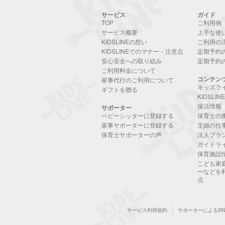
サービス
ガイド
TOP
ご利用例
サービス概要
上手な使
KIDSLINEの想い
ご利用の
KIDSLINEでのマナー・注意点
定期予約
安心安全への取り組み
定期予約
ご利用料金について
コンテン
家事代行のご利用について
キッズラ
ギフトを贈る
KIDSLI
保活情報
サポーター
ベビーシッターに登録する
保育士の
家事サポーターに登録する
主婦の仕
保育士サポーターの声
法人プラ
ガイドラ
保育施設
こども家
ーなどを
点
サービス利用規約
サポーターによるS