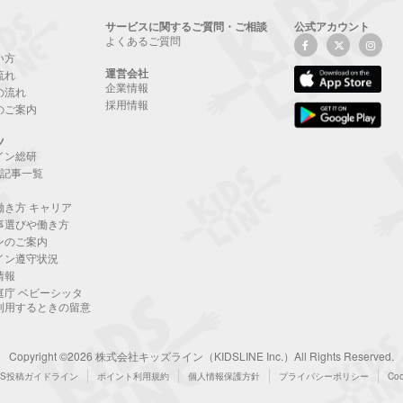
サービスに関するご質問・ご相談
公式アカウント
よくあるご質問
い方
運営会社
流れ
企業情報
の流れ
採用情報
のご案内
ツ
イン総研
NE記事一覧
働き方 キャリア
事選びや働き方
ンのご案内
イン遵守状況
情報
庭庁 ベビーシッタ
利用するときの留意
Copyright ©2026 株式会社キッズライン（KIDSLINE Inc.）All Rights Reserved.
NS投稿ガイドライン
ポイント利用規約
個人情報保護方針
プライバシーポリシー
Co