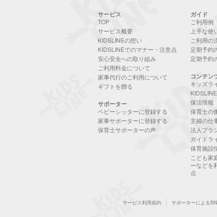
サービス
ガイド
TOP
ご利用例
サービス概要
上手な使
KIDSLINEの想い
ご利用の
KIDSLINEでのマナー・注意点
定期予約
安心安全への取り組み
定期予約
ご利用料金について
コンテン
家事代行のご利用について
キッズラ
ギフトを贈る
KIDSLI
保活情報
サポーター
ベビーシッターに登録する
保育士の
家事サポーターに登録する
主婦の仕
保育士サポーターの声
法人プラ
ガイドラ
保育施設
こども家
ーなどを
点
サービス利用規約
サポーターによるS