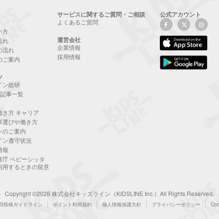
サービスに関するご質問・ご相談
公式アカウント
よくあるご質問
い方
運営会社
流れ
企業情報
の流れ
採用情報
のご案内
ツ
イン総研
NE記事一覧
働き方 キャリア
事選びや働き方
ンのご案内
イン遵守状況
情報
庭庁 ベビーシッタ
利用するときの留意
Copyright ©2026 株式会社キッズライン（KIDSLINE Inc.）All Rights Reserved.
NS投稿ガイドライン
ポイント利用規約
個人情報保護方針
プライバシーポリシー
Co