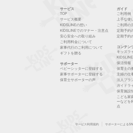
サービス
ガイド
TOP
ご利用例
サービス概要
上手な使
KIDSLINEの想い
ご利用の
KIDSLINEでのマナー・注意点
定期予約
安心安全への取り組み
定期予約
ご利用料金について
コンテン
家事代行のご利用について
キッズラ
ギフトを贈る
KIDSLI
保活情報
サポーター
ベビーシッターに登録する
保育士の
家事サポーターに登録する
主婦の仕
保育士サポーターの声
法人プラ
ガイドラ
保育施設
こども家
ーなどを
点
サービス利用規約
サポーターによるS