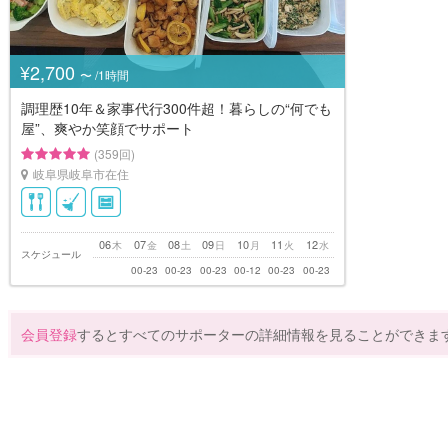
¥2,700
〜 /1時間
調理歴10年＆家事代行300件超！暮らしの“何でも
屋”、爽やか笑顔でサポート
(359回)
岐阜県岐阜市在住
06
07
08
09
10
11
12
木
金
土
日
月
火
水
スケジュール
00-23
00-23
00-23
00-12
00-23
00-23
会員登録
するとすべてのサポーターの詳細情報を見ることができま