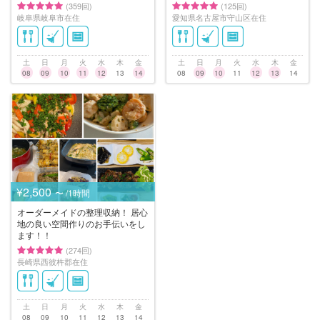
(359回)
(125回)
岐阜県岐阜市在住
愛知県名古屋市守山区在住
土
日
月
火
水
木
金
土
日
月
火
水
木
金
08
09
10
11
12
13
14
08
09
10
11
12
13
14
¥2,500
〜 /1時間
オーダーメイドの整理収納！ 居心
地の良い空間作りのお手伝いをし
ます！！
(274回)
長崎県西彼杵郡在住
土
日
月
火
水
木
金
08
09
10
11
12
13
14