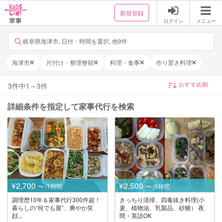
新規登録
ログイン
メニュー
岐阜県海津市, 日付・時間を選択, 他9件
海津市
片付け・整理整頓
料理・食事
作り置き料理
3
件中
1
～
3
件
詳細条件を指定して家事代行を検索
¥2,700
¥2,500
〜 /1時間
〜 /1時間
調理歴10年＆家事代行300件超！
きっちり清掃、四毒抜き料理(小
暮らしの“何でも屋”、爽やか笑
麦、植物油、乳製品、砂糖） 夜
顔...
間・英語OK