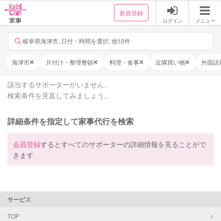
新規登録
ログイン
メニュー
岐阜県海津市, 日付・時間を選択, 他10件
海津市
片付け・整理整頓
料理・食事
近隣買い物
外国語
該当するサポーターがいません。
検索条件を見直してみましょう。
詳細条件を指定して家事代行を検索
会員登録
するとすべてのサポーターの詳細情報を見ることがで
きます
サービス
TOP