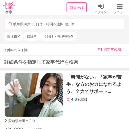
新規登録
ログイン
メニュー
岐阜県海津市, 日付・時間を選択, 他5件
海津市
掃除
片付け・整理整頓
1
件中
1
～
1
件
詳細条件を指定して家事代行を検索
「時間がない」「家事が苦
手」な方のお力になれるよ
う、全力でサポート...
4.6
(6回)
愛知県半田市在住