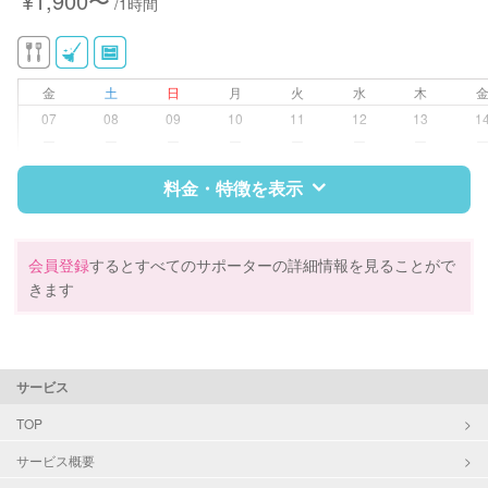
¥1,900〜
/1時間
金
土
日
月
火
水
木
07
08
09
10
11
12
13
1
ー
ー
ー
ー
ー
ー
ー
料金・特徴を表示
特徴
料金
レビュー
会員登録
するとすべてのサポーターの詳細情報を見ることがで
きます
サポートの特徴
資格
なし
サービス
対応可能/特徴
掃除（洗面所、お風呂場、お手洗
TOP
い、キッチン、寝室、リビング、子
サービス概要
供部屋）