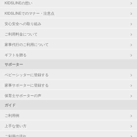
洗濯
KIDSLINEの想い
クリーニングの受け渡し/引き取り
KIDSLINEでのマナー・注意点
ゴミの分別/ゴミ出し
近隣買い物
安心安全への取り組み
夜間対応
ご利用料金について
庭の手入れ/植木の水やり
片付け/整理整頓
家事代行のご利用について
ギフトを贈る
サポーター
ベビーシッターに登録する
家事サポーターに登録する
保育士サポーターの声
ガイド
ご利用例
上手な使い方
ご利用の流れ