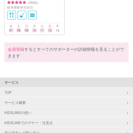
(359回)
岐阜県岐阜市在住
金
土
日
月
火
水
木
07
08
09
10
11
12
13
会員登録
するとすべてのサポーターの詳細情報を見ることがで
きます
サービス
TOP
サービス概要
KIDSLINEの想い
KIDSLINEでのマナー・注意点
安心安全への取り組み