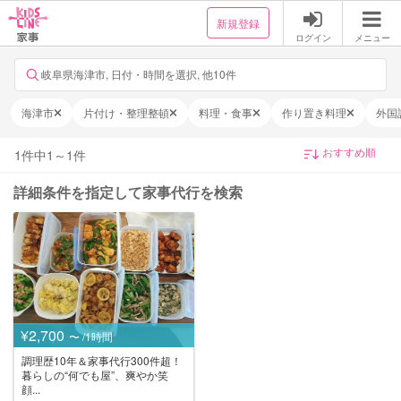
新規登録
ログイン
メニュー
岐阜県海津市, 日付・時間を選択, 他10件
海津市
片付け・整理整頓
料理・食事
作り置き料理
外国
1
件中
1
～
1
件
詳細条件を指定して家事代行を検索
¥2,700
〜 /1時間
調理歴10年＆家事代行300件超！
暮らしの“何でも屋”、爽やか笑
顔...