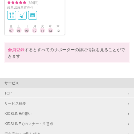
(359回)
岐阜県岐阜市在住
金
土
日
月
火
水
木
07
08
09
10
11
12
13
会員登録
するとすべてのサポーターの詳細情報を見ることがで
きます
サービス
TOP
サービス概要
KIDSLINEの想い
KIDSLINEでのマナー・注意点
安心安全への取り組み