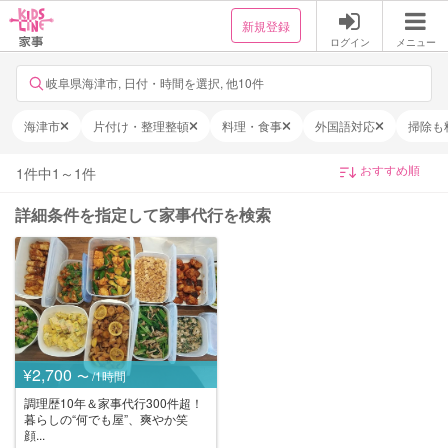
新規登録
ログイン
メニュー
岐阜県海津市, 日付・時間を選択, 他10件
海津市
片付け・整理整頓
料理・食事
外国語対応
掃除も
1
件中
1
～
1
件
詳細条件を指定して家事代行を検索
¥2,700
〜 /1時間
調理歴10年＆家事代行300件超！
暮らしの“何でも屋”、爽やか笑
顔...