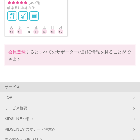
(360回)
岐阜県岐阜市在住
火
水
木
金
土
日
月
11
12
13
14
15
16
17
会員登録
するとすべてのサポーターの詳細情報を見ることがで
きます
サービス
TOP
サービス概要
KIDSLINEの想い
KIDSLINEでのマナー・注意点
安心安全への取り組み