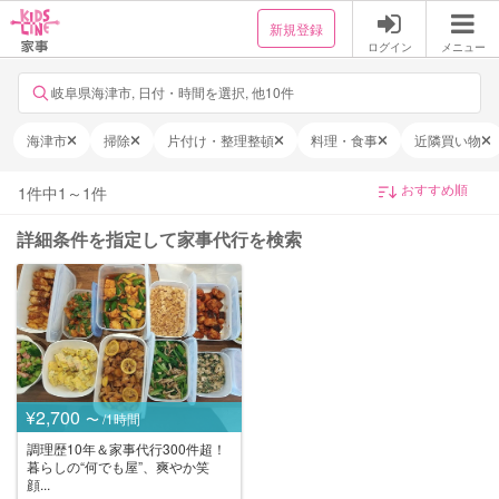
新規登録
ログイン
メニュー
岐阜県海津市, 日付・時間を選択, 他10件
海津市
掃除
片付け・整理整頓
料理・食事
近隣買い物
1
件中
1
～
1
件
詳細条件を指定して家事代行を検索
¥2,700
〜 /1時間
調理歴10年＆家事代行300件超！
暮らしの“何でも屋”、爽やか笑
顔...