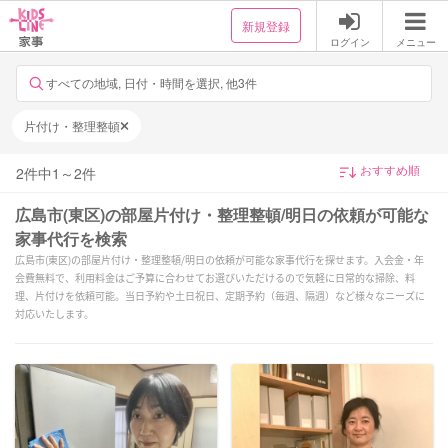
新規登録
ログイン
メニュー
すべての地域, 日付・時間を選択, 他3件
片付け・整理整頓
2
件中
1
～
2
件
広島市(東区)の部屋片付け・整理整頓/明日の依頼が可能な
家事代行を検索
広島市(東区)の部屋片付け・整理整頓/明日の依頼が可能な家事代行を探せます。入会金・年
会費無料で、利用料金はご予算に合わせてお選びいただけるので気軽に日常的な掃除、料
理、片付けを依頼可能。当日予約や土日祝日、定期予約（毎週、隔週）など様々なニーズに
対応いたします。