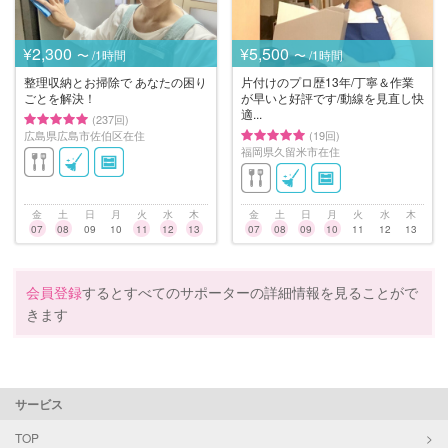
¥2,300
¥5,500
〜 /1時間
〜 /1時間
整理収納とお掃除で あなたの困り
片付けのプロ歴13年/丁寧＆作業
ごとを解決！
が早いと好評です/動線を見直し快
適...
(237回)
広島県広島市佐伯区在住
(19回)
福岡県久留米市在住
金
土
日
月
火
水
木
金
土
日
月
火
水
木
07
08
09
10
11
12
13
07
08
09
10
11
12
13
会員登録
するとすべてのサポーターの詳細情報を見ることがで
きます
サービス
TOP