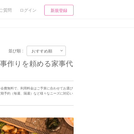
ご質問
ログイン
新規登録
並び順 :
食事作りを頼める家事代
年会費無料で、利用料金はご予算に合わせてお選び
定期予約（毎週、隔週）など様々なニーズに対応い