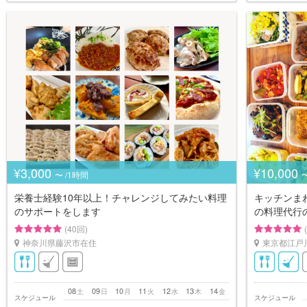
¥3,000
¥10,000
〜 /1時間
〜
栄養士経験10年以上！チャレンジしてみたい料理
キッチンま
のサポートをします
の料理代行
(40回)
神奈川県藤沢市在住
東京都江戸
08
09
10
11
12
13
14
土
日
月
火
水
木
金
スケジュール
スケジュール