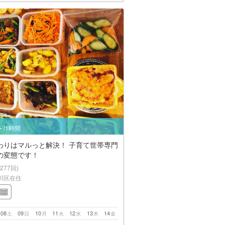
 /1時間
わりはマルっと解決！ 子育て世帯専門
の変態です！
(277回)
川区在住
08
09
10
11
12
13
14
土
日
月
火
水
木
金