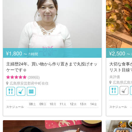
¥1,800
¥2,500
〜 /1時間
〜 
主婦歴24年。買い物から作り置きまで丸投げオッ
大切な食事
ケーです☺︎
リスト目線
未評価
(399回)
広島県広島
広島県安芸郡府中町在住
08
09
10
11
12
13
14
土
日
月
火
水
木
金
スケジュール
スケジュール