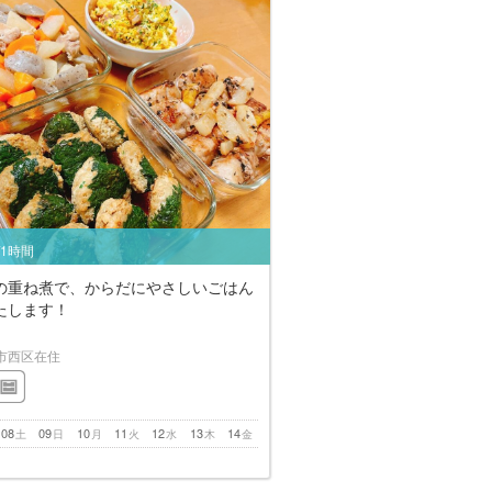
/1時間
の重ね煮で、からだにやさしいごはん
たします！
市西区在住
08
09
10
11
12
13
14
土
日
月
火
水
木
金