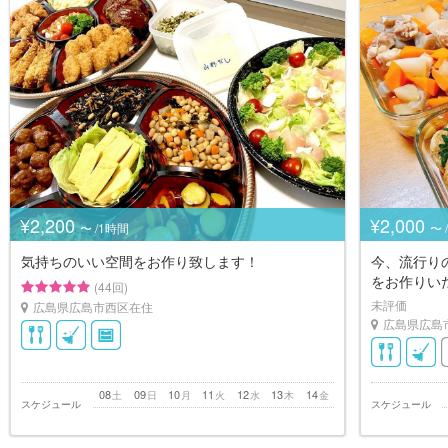
¥2,200
¥2,000
〜 /1時間
〜 
気持ちのいい空間をお作り致します！
今、流行り
をお作りい
(44回)
未評価
広島県広島市西区在住
広島県広島
08
09
10
11
12
13
14
土
日
月
火
水
木
金
スケジュール
スケジュール