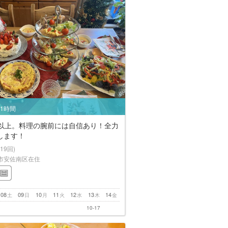
/1時間
年以上。料理の腕前には自信あり！全力
します！
(19回)
市安佐南区在住
08
09
10
11
12
13
14
土
日
月
火
水
木
金
10-17