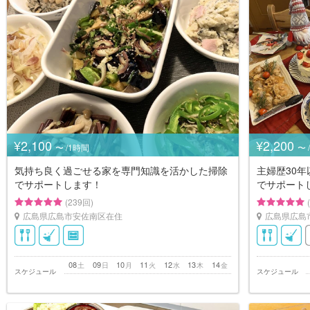
¥2,100
¥2,200
〜 /1時間
〜 
気持ち良く過ごせる家を専門知識を活かした掃除
主婦歴30
でサポートします！
でサポート
(239回)
広島県広島市安佐南区在住
広島県広島
08
09
10
11
12
13
14
土
日
月
火
水
木
金
スケジュール
スケジュール