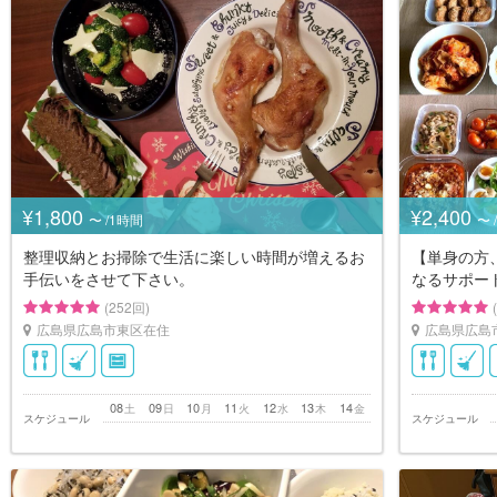
¥1,800
¥2,400
〜 /1時間
〜 
整理収納とお掃除で生活に楽しい時間が増えるお
【単身の方
手伝いをさせて下さい。
なるサポー
(252回)
広島県広島市東区在住
広島県広島
08
09
10
11
12
13
14
土
日
月
火
水
木
金
スケジュール
スケジュール