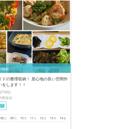
/1時間
イドの整理収納！ 居心地の良い空間作
いをします！！
(274回)
杵郡在住
08
09
10
11
12
13
14
土
日
月
火
水
木
金