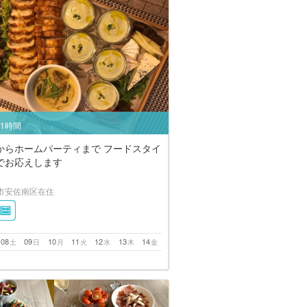
/1時間
からホームパーティまで フードスタイ
でお応えします
市安佐南区在住
08
09
10
11
12
13
14
土
日
月
火
水
木
金