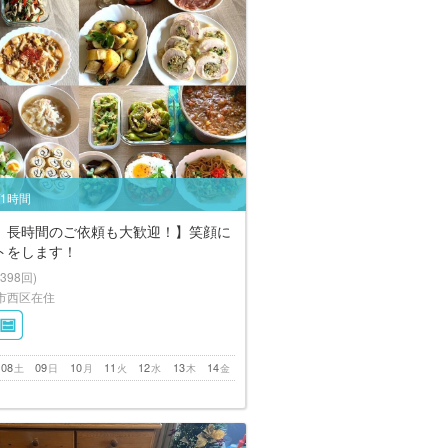
/1時間
、長時間のご依頼も大歓迎！】笑顔に
トをします！
(398回)
市西区在住
08
09
10
11
12
13
14
土
日
月
火
水
木
金