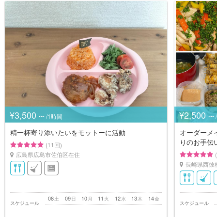
¥3,500
¥2,500
〜 /1時間
〜 
精一杯寄り添いたいをモットーに活動
オーダーメ
りのお手伝
(11回)
広島県広島市佐伯区在住
長崎県西彼
08
09
10
11
12
13
14
土
日
月
火
水
木
金
スケジュール
スケジュール