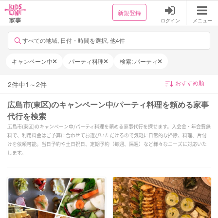
新規登録
ログイン
メニュー
すべての地域, 日付・時間を選択, 他4件
キャンペーン中
パーティ料理
検索: パーティ
2
件中
1
～
2
件
広島市(東区)のキャンペーン中/パーティ料理を頼める家事
代行を検索
広島市(東区)のキャンペーン中/パーティ料理を頼める家事代行を探せます。入会金・年会費無
料で、利用料金はご予算に合わせてお選びいただけるので気軽に日常的な掃除、料理、片付
けを依頼可能。当日予約や土日祝日、定期予約（毎週、隔週）など様々なニーズに対応いた
します。