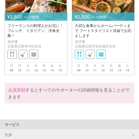
¥3,500
¥2,500
〜 /1時間
〜 /1時間
フリーランスの料理人がお宅に！
大切な食事からホームパーティま
フレンチ、イタリアン、洋食全
で フードスタイリスト目線でお応
般！
えします
未評価
未評価
広島県広島市中区在住
広島県広島市安佐南区在住
日
月
火
水
木
金
土
日
月
火
水
木
金
土
09
10
11
12
13
14
15
09
10
11
12
13
14
15
会員登録
するとすべてのサポーターの詳細情報を見ることがで
きます
サービス
TOP