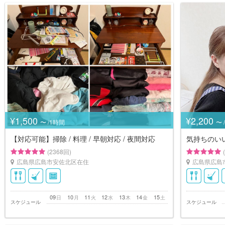
¥1,500
¥2,200
〜 /1時間
〜 
【対応可能】掃除 / 料理 / 早朝対応 / 夜間対応
気持ちのい
(2368回)
広島県広島市安佐北区在住
広島県広島
09
10
11
12
13
14
15
日
月
火
水
木
金
土
スケジュール
スケジュール