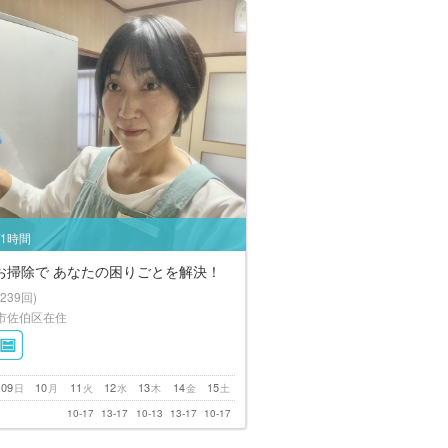
/1時間
お掃除で あなたの困りごとを解決！
(239回)
市佐伯区在住
09
10
11
12
13
14
15
日
月
火
水
木
金
土
10-17
13-17
10-13
13-17
10-17