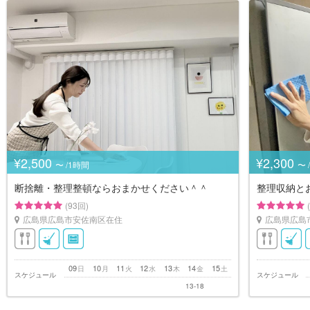
¥2,500
¥2,300
〜 /1時間
〜 
断捨離・整理整頓ならおまかせください＾＾
整理収納と
(93回)
広島県広島市安佐南区在住
広島県広島
09
10
11
12
13
14
15
日
月
火
水
木
金
土
スケジュール
スケジュール
13-18