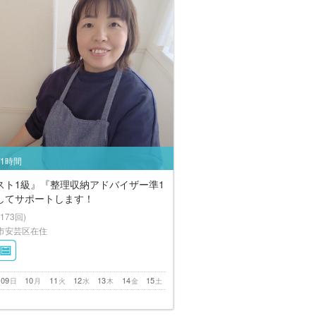
/1時間
スト1級』『整理収納アドバイザー準1
してサポートします！
(173回)
市安芸区在住
09
10
11
12
13
14
15
日
月
火
水
木
金
土