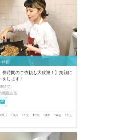
/1時間
、長時間のご依頼も大歓迎！】笑顔に
トをします！
(398回)
市西区在住
09
10
11
12
13
14
15
日
月
火
水
木
金
土