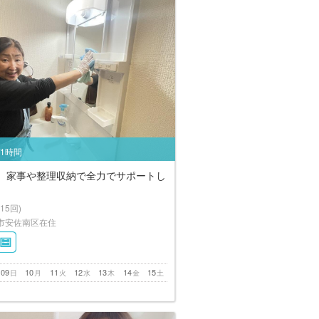
/1時間
年、家事や整理収納で全力でサポートし
(15回)
市安佐南区在住
09
10
11
12
13
14
15
日
月
火
水
木
金
土