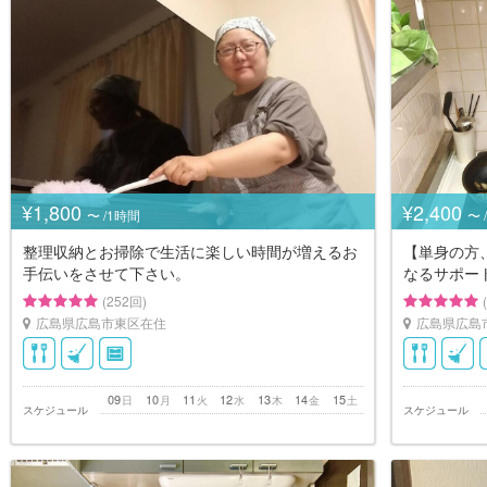
¥1,800
¥2,400
〜 /1時間
〜 
整理収納とお掃除で生活に楽しい時間が増えるお
【単身の方
手伝いをさせて下さい。
なるサポー
(252回)
広島県広島市東区在住
広島県広島
09
10
11
12
13
14
15
日
月
火
水
木
金
土
スケジュール
スケジュール