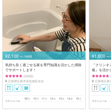
¥2,100
¥1,800
〜 /1時間
〜 
気持ち良く過ごせる家を専門知識を活かした掃除
『クリンネ
でサポートします！
級』を活か
(239回)
広島県広島市安佐南区在住
広島県広島
09
10
11
12
13
14
15
日
月
火
水
木
金
土
スケジュール
スケジュール