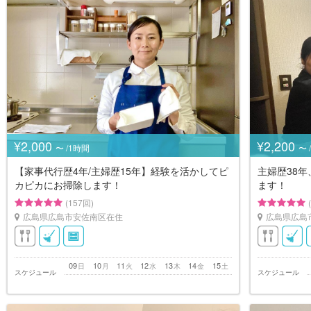
¥2,000
¥2,200
〜 /1時間
〜 
【家事代行歴4年/主婦歴15年】経験を活かしてピ
主婦歴38
カピカにお掃除します！
ます！
(157回)
広島県広島市安佐南区在住
広島県広島
09
10
11
12
13
14
15
日
月
火
水
木
金
土
スケジュール
スケジュール