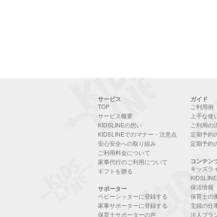
サービス
ガイド
TOP
ご利用例
サービス概要
上手な使
KIDSLINEの想い
ご利用の
KIDSLINEでのマナー・注意点
定期予約
安心安全への取り組み
定期予約
ご利用料金について
コンテン
家事代行のご利用について
キッズラ
ギフトを贈る
KIDSLI
保活情報
サポーター
ベビーシッターに登録する
保育士の
家事サポーターに登録する
主婦の仕
保育士サポーターの声
法人プラ