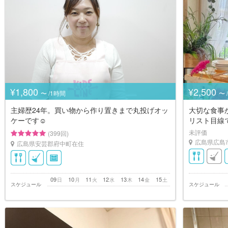
¥1,800
¥2,500
〜 /1時間
〜 
主婦歴24年。買い物から作り置きまで丸投げオッ
大切な食事
ケーです☺︎
リスト目線
未評価
(399回)
広島県広島
広島県安芸郡府中町在住
09
10
11
12
13
14
15
日
月
火
水
木
金
土
スケジュール
スケジュール