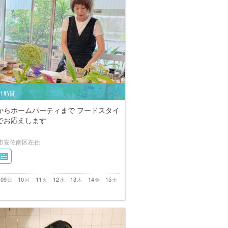
/1時間
からホームパーティまで フードスタイ
でお応えします
市安佐南区在住
09
10
11
12
13
14
15
日
月
火
水
木
金
土