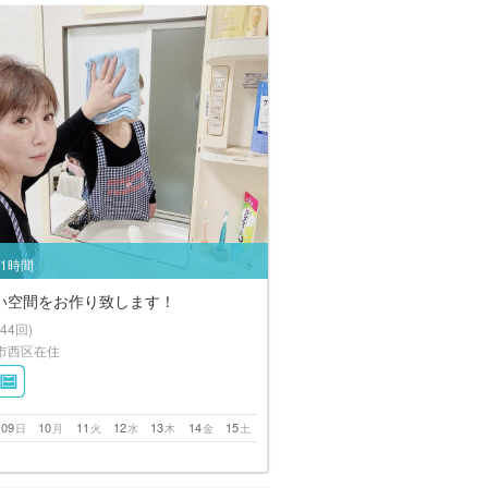
/1時間
い空間をお作り致します！
(44回)
市西区在住
09
10
11
12
13
14
15
日
月
火
水
木
金
土