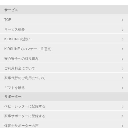
資格
なし
サービス
対応可能/特徴
掃除（洗面所、お風呂場、お手洗
TOP
い、キッチン、寝室、リビング、子
サービス概要
供部屋）
洗濯
KIDSLINEの想い
クリーニングの受け渡し/引き取り
KIDSLINEでのマナー・注意点
ゴミの分別/ゴミ出し
近隣買い物
安心安全への取り組み
家庭料理
ご利用料金について
作り置き料理
早朝対応
家事代行のご利用について
夜間対応
庭の手入れ/植木の水やり
ギフトを贈る
片付け/整理整頓
サポーター
ベビーシッターに登録する
家事サポーターに登録する
保育士サポーターの声