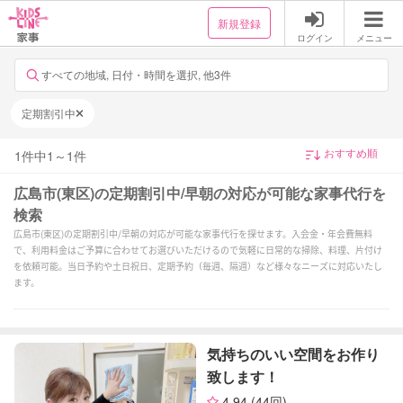
新規登録
ログイン
メニュー
すべての地域, 日付・時間を選択, 他3件
定期割引中
1
件中
1
～
1
件
広島市(東区)の定期割引中/早朝の対応が可能な家事代行を
検索
広島市(東区)の定期割引中/早朝の対応が可能な家事代行を探せます。入会金・年会費無料
で、利用料金はご予算に合わせてお選びいただけるので気軽に日常的な掃除、料理、片付け
を依頼可能。当日予約や土日祝日、定期予約（毎週、隔週）など様々なニーズに対応いたし
ます。
気持ちのいい空間をお作り
致します！
4.94
(44回)