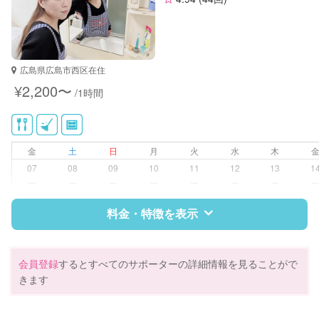
広島県広島市西区在住
¥2,200〜
/1時間
金
土
日
月
火
水
木
07
08
09
10
11
12
13
1
ー
ー
ー
ー
ー
ー
ー
料金・特徴を表示
特徴
料金
レビュー
会員登録
するとすべてのサポーターの詳細情報を見ることがで
きます
サポートの特徴