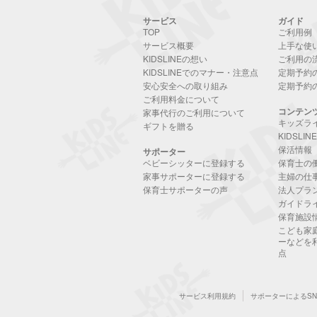
サービス
ガイド
TOP
ご利用例
サービス概要
上手な使
KIDSLINEの想い
ご利用の
KIDSLINEでのマナー・注意点
定期予約
安心安全への取り組み
定期予約
ご利用料金について
コンテン
家事代行のご利用について
キッズラ
ギフトを贈る
KIDSLI
保活情報
サポーター
ベビーシッターに登録する
保育士の
家事サポーターに登録する
主婦の仕
保育士サポーターの声
法人プラ
ガイドラ
保育施設
こども家
ーなどを
点
サービス利用規約
サポーターによるS