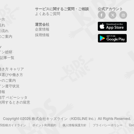
サービスに関するご質問・ご相談
公式アカウント
よくあるご質問
い方
運営会社
流れ
企業情報
の流れ
採用情報
のご案内
ツ
イン総研
NE記事一覧
働き方 キャリア
事選びや働き方
ンのご案内
イン遵守状況
情報
庭庁 ベビーシッタ
利用するときの留意
Copyright ©2026 株式会社キッズライン（KIDSLINE Inc.）All Rights Reserved.
NS投稿ガイドライン
ポイント利用規約
個人情報保護方針
プライバシーポリシー
Co