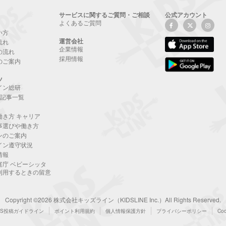
サービスに関するご質問・ご相談
公式アカウント
よくあるご質問
い方
運営会社
流れ
企業情報
の流れ
採用情報
のご案内
ツ
イン総研
NE記事一覧
働き方 キャリア
事選びや働き方
ンのご案内
イン遵守状況
情報
庭庁 ベビーシッタ
利用するときの留意
Copyright ©2026 株式会社キッズライン（KIDSLINE Inc.）All Rights Reserved.
NS投稿ガイドライン
ポイント利用規約
個人情報保護方針
プライバシーポリシー
Co