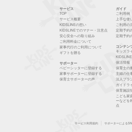
サービス
ガイド
TOP
ご利用例
サービス概要
上手な使
KIDSLINEの想い
ご利用の
KIDSLINEでのマナー・注意点
定期予約
安心安全への取り組み
定期予約
ご利用料金について
コンテン
家事代行のご利用について
キッズラ
ギフトを贈る
KIDSLI
保活情報
サポーター
ベビーシッターに登録する
保育士の
家事サポーターに登録する
主婦の仕
保育士サポーターの声
法人プラ
ガイドラ
保育施設
こども家
ーなどを
点
サービス利用規約
サポーターによるS