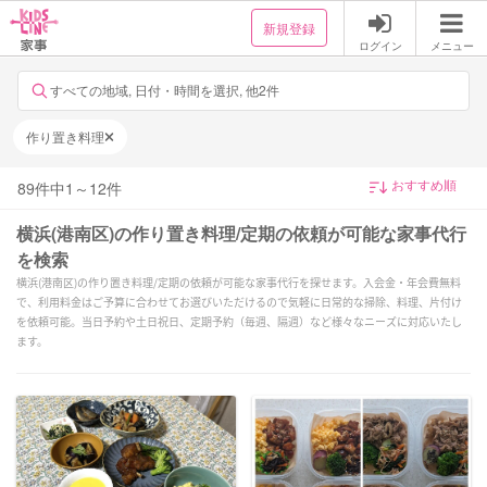
新規登録
ログイン
メニュー
すべての地域, 日付・時間を選択, 他2件
作り置き料理
89
件中
1
～
12
件
横浜(港南区)の作り置き料理/定期の依頼が可能な家事代行
を検索
横浜(港南区)の作り置き料理/定期の依頼が可能な家事代行を探せます。入会金・年会費無料
で、利用料金はご予算に合わせてお選びいただけるので気軽に日常的な掃除、料理、片付け
を依頼可能。当日予約や土日祝日、定期予約（毎週、隔週）など様々なニーズに対応いたし
ます。