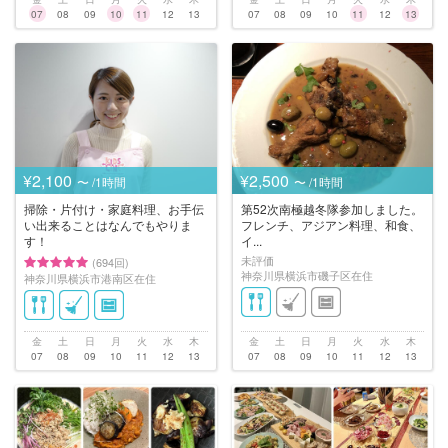
07
08
09
10
11
12
13
07
08
09
10
11
12
13
¥2,100
¥2,500
〜 /1時間
〜 /1時間
掃除・片付け・家庭料理、お手伝
第52次南極越冬隊参加しました。
い出来ることはなんでもやりま
フレンチ、アジアン料理、和食、
す！
イ...
未評価
(694回)
神奈川県横浜市磯子区在住
神奈川県横浜市港南区在住
金
土
日
月
火
水
木
金
土
日
月
火
水
木
07
08
09
10
11
12
13
07
08
09
10
11
12
13