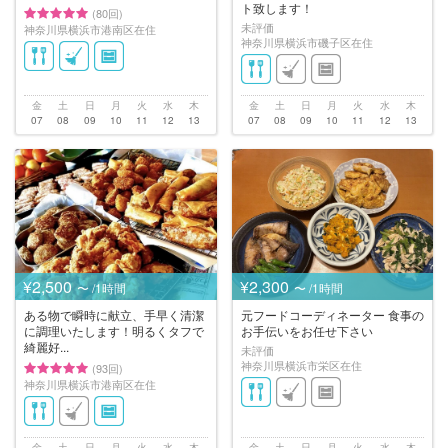
ト致します！
(80回)
未評価
神奈川県横浜市港南区在住
神奈川県横浜市磯子区在住
金
土
日
月
火
水
木
金
土
日
月
火
水
木
07
08
09
10
11
12
13
07
08
09
10
11
12
13
¥2,500
¥2,300
〜 /1時間
〜 /1時間
ある物で瞬時に献立、手早く清潔
元フードコーディネーター 食事の
に調理いたします！明るくタフで
お手伝いをお任せ下さい
綺麗好...
未評価
神奈川県横浜市栄区在住
(93回)
神奈川県横浜市港南区在住
金
土
日
月
火
水
木
金
土
日
月
火
水
木