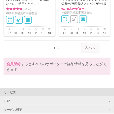
などにご活用ください！
栄養士/整理収納アドバイザー1級
07/15(水)デビュー
(51回)
神奈川県横浜市南区在住
神奈川県横浜市南区在住
金
土
日
月
火
水
木
金
土
日
月
火
水
木
07
08
09
10
11
12
13
07
08
09
10
11
12
13
次へ >
1 / 8
会員登録
するとすべてのサポーターの詳細情報を見ることがで
きます
サービス
TOP
サービス概要