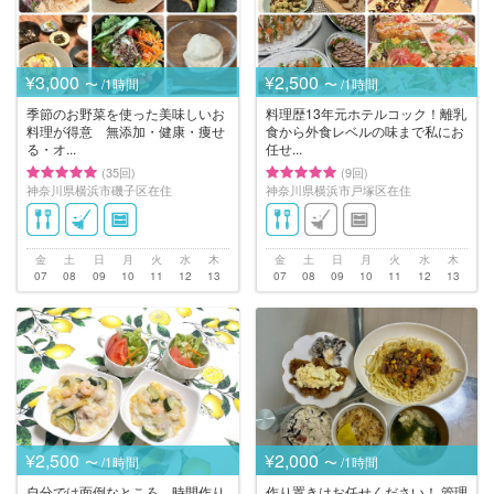
¥3,000
¥2,500
〜 /1時間
〜 /1時間
季節のお野菜を使った美味しいお
料理歴13年元ホテルコック！離乳
料理が得意 無添加・健康・痩せ
食から外食レベルの味まで私にお
る・オ...
任せ...
(35回)
(9回)
神奈川県横浜市磯子区在住
神奈川県横浜市戸塚区在住
金
土
日
月
火
水
木
金
土
日
月
火
水
木
07
08
09
10
11
12
13
07
08
09
10
11
12
13
¥2,500
¥2,000
〜 /1時間
〜 /1時間
自分では面倒なところ、時間作り
作り置きはお任せください！ 管理