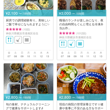
¥2,100
¥3,000
〜 /1時間
〜 /1時間
厨房での調理経験有り。美味しい
職場のランチが楽しみになり、夜
ご飯で幸せになられますように✨
の自由時間もぐんと増える冷凍弁
当お作...
(10回)
神奈川県横浜市港南区在住
(1012回)
神奈川県横浜市港南区在住
金
土
日
月
火
水
木
金
土
日
月
火
水
木
07
08
09
10
11
12
13
07
08
09
10
11
12
13
¥2,800
¥2,800
〜 /1時間
〜 /1時間
旬の食材、ナチュラルクリーニン
現役の病院の管理栄養士です☆健
グで健康をサポートします♪
康や食事に不安のある方をサポー