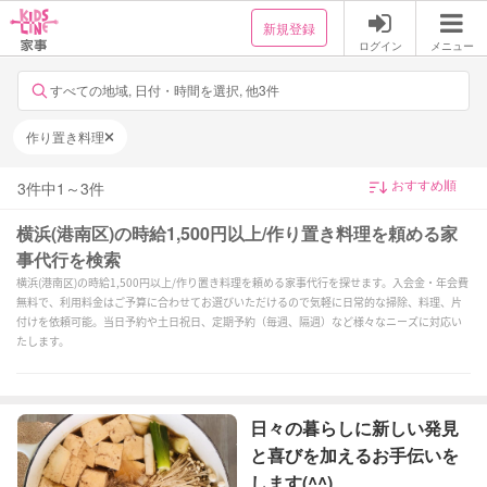
新規登録
ログイン
メニュー
すべての地域, 日付・時間を選択, 他3件
作り置き料理
3
件中
1
～
3
件
横浜(港南区)の時給1,500円以上/作り置き料理を頼める家
事代行を検索
横浜(港南区)の時給1,500円以上/作り置き料理を頼める家事代行を探せます。入会金・年会費
無料で、利用料金はご予算に合わせてお選びいただけるので気軽に日常的な掃除、料理、片
付けを依頼可能。当日予約や土日祝日、定期予約（毎週、隔週）など様々なニーズに対応い
たします。
日々の暮らしに新しい発見
と喜びを加えるお手伝いを
します(^^)