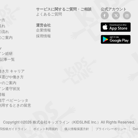
サービスに関するご質問・ご相談
公式アカウント
よくあるご質問
い方
運営会社
流れ
企業情報
の流れ
採用情報
のご案内
ツ
イン総研
NE記事一覧
働き方 キャリア
事選びや働き方
ンのご案内
イン遵守状況
情報
庭庁 ベビーシッタ
利用するときの留意
Copyright ©2026 株式会社キッズライン（KIDSLINE Inc.）All Rights Reserved.
NS投稿ガイドライン
ポイント利用規約
個人情報保護方針
プライバシーポリシー
Co