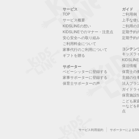
サービス
ガイド
TOP
ご利用例
サービス概要
上手な使
KIDSLINEの想い
ご利用の
KIDSLINEでのマナー・注意点
定期予約
安心安全への取り組み
定期予約
ご利用料金について
コンテン
家事代行のご利用について
キッズラ
ギフトを贈る
KIDSLI
保活情報
サポーター
ベビーシッターに登録する
保育士の
家事サポーターに登録する
主婦の仕
保育士サポーターの声
法人プラ
ガイドラ
保育施設
こども家
ーなどを
点
サービス利用規約
サポーターによるS