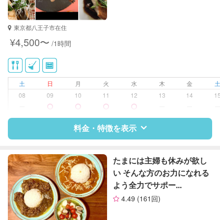
東京都八王子市在住
¥4,500〜
/1時間
土
日
月
火
水
木
金
08
09
10
11
12
13
14
1
ー
ー
ー
料金・特徴を表示
特徴
料金
レビュー
たまには主婦も休みが欲し
い そんな方のお力になれる
よう全力でサポー...
サポートの特徴
4.49
(161回)
資格
企業型割引対象(旧内閣府補助対象)
自治体届出済ベビーシッター