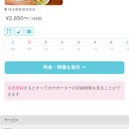
保育士
埼玉県草加市在住
幼稚園教諭
¥2,650〜
/1時間
野菜ソムリエ
対応可能/特徴
掃除（洗面所、お風呂場、お手洗
い、キッチン、寝室、リビング、子
土
日
月
火
水
木
金
供部屋）
08
09
10
11
12
13
14
1
洗濯
ー
ー
ー
ー
ー
ー
ー
クリーニングの受け渡し/引き取り
近隣買い物
料金・特徴を表示
家庭料理
作り置き料理
早朝対応
特徴
料金
レビュー
会員登録
するとすべてのサポーターの詳細情報を見ることがで
夜間対応
きます
庭の手入れ/植木の水やり
片付け/整理整頓
サポートの特徴
資格
調理師
サービス
対応可能/特徴
掃除（洗面所、お風呂場、お手洗