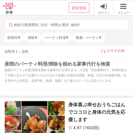
新規登録
ログイン
メニュー
神奈川県座間市, 日付・時間を選択, 他4件
座間市
掃除
パーティ料理
検索: パーティ
2
件中
1
～
2
件
座間のパーティ料理/掃除を頼める家事代行を検索
座間のパーティ料理/掃除を頼める家事代行を探せます。入会金・年会費無料で、利用料金は
ご予算に合わせてお選びいただけるので気軽に日常的な掃除、料理、片付けを依頼可能。当
日予約や土日祝日、定期予約（毎週、隔週）など様々なニーズに対応いたします。
身体喜ぶ幸せおうちごはん
でココロと身体の元気を応
援します
4.97
(1602回)