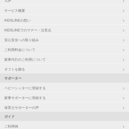
TOP
い、キッチン、寝室、リビング、子
サービス概要
供部屋）
洗濯
KIDSLINEの想い
クリーニングの受け渡し/引き取り
KIDSLINEでのマナー・注意点
ゴミの分別/ゴミ出し
近隣買い物
安心安全への取り組み
家庭料理
ご利用料金について
作り置き料理
早朝対応
家事代行のご利用について
夜間対応
庭の手入れ/植木の水やり
ギフトを贈る
片付け/整理整頓
サポーター
ベビーシッターに登録する
家事サポーターに登録する
保育士サポーターの声
ガイド
ご利用例