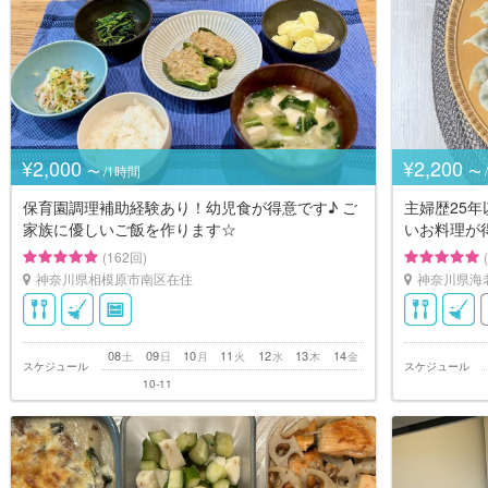
¥2,000
¥2,200
〜 /1時間
〜 
保育園調理補助経験あり！幼児食が得意です♪ ご
主婦歴25
家族に優しいご飯を作ります☆
いお料理が
(162回)
神奈川県相模原市南区在住
神奈川県海
08
09
10
11
12
13
14
土
日
月
火
水
木
金
スケジュール
スケジュール
10-11