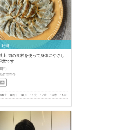
/1時間
年以上 旬の食材を使って身体にやさし
得意です
(5回)
老名市在住
08
09
10
11
12
13
14
土
日
月
火
水
木
金