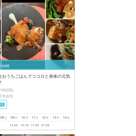
/1時間
せおうちごはんでココロと身体の元気
す
(1602回)
子市在住
08
09
10
11
12
13
14
土
日
月
火
水
木
金
14-22
14-16
17-22
07-22