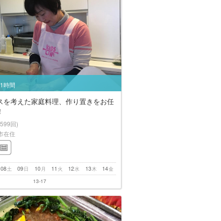
/1時間
スを考えた家庭料理、作り置きをお任
！
(599回)
市在住
08
09
10
11
12
13
14
土
日
月
火
水
木
金
13-17