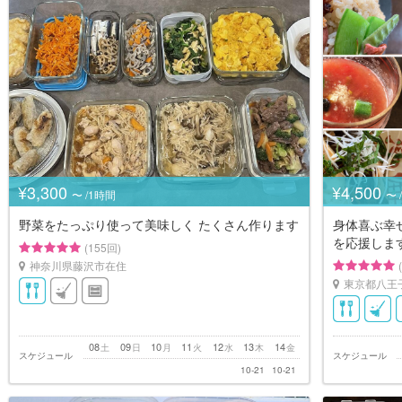
¥3,300
¥4,500
〜 /1時間
〜 
野菜をたっぷり使って美味しく たくさん作ります
身体喜ぶ幸
を応援しま
(155回)
神奈川県藤沢市在住
東京都八王
08
09
10
11
12
13
14
土
日
月
火
水
木
金
スケジュール
スケジュール
10-21
10-21