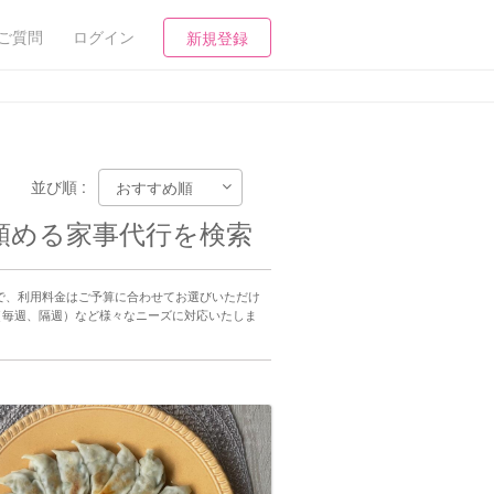
ご質問
ログイン
新規登録
並び順 :
頼める家事代行を検索
で、利用料金はご予算に合わせてお選びいただけ
（毎週、隔週）など様々なニーズに対応いたしま