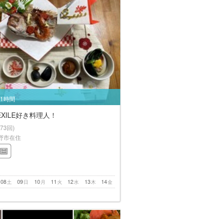
/1時間
XILE好き料理人！
(73回)
野市在住
08
09
10
11
12
13
14
土
日
月
火
水
木
金