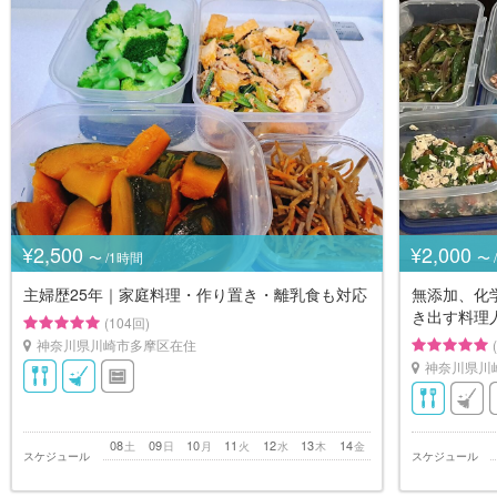
¥2,500
¥2,000
〜 /1時間
〜 
主婦歴25年｜家庭料理・作り置き・離乳食も対応
無添加、化
き出す料理
(104回)
神奈川県川崎市多摩区在住
神奈川県川
08
09
10
11
12
13
14
土
日
月
火
水
木
金
スケジュール
スケジュール