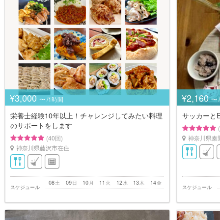
¥3,000
¥2,160
〜 /1時間
〜 
栄養士経験10年以上！チャレンジしてみたい料理
サッカーとE
のサポートをします
(40回)
神奈川県秦
神奈川県藤沢市在住
08
09
10
11
12
13
14
土
日
月
火
水
木
金
スケジュール
スケジュール