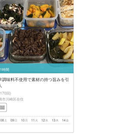
/1時間
学調味料不使用で素材の持つ旨みを引
人
(170回)
崎市川崎区在住
08
09
10
11
12
13
14
土
日
月
火
水
木
金