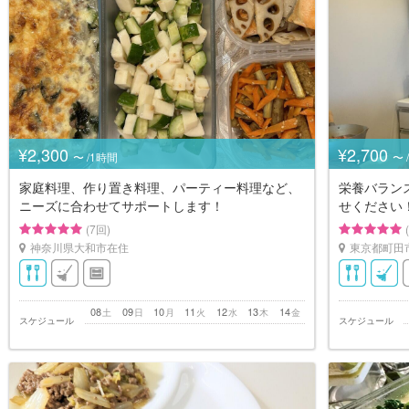
¥2,300
¥2,700
〜 /1時間
〜 
家庭料理、作り置き料理、パーティー料理など、
栄養バラン
ニーズに合わせてサポートします！
せください
(7回)
神奈川県大和市在住
東京都町田
08
09
10
11
12
13
14
土
日
月
火
水
木
金
スケジュール
スケジュール