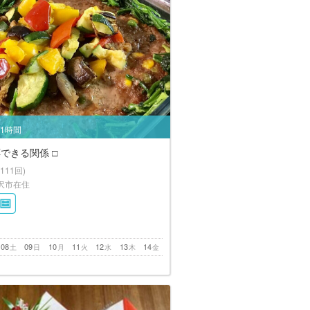
/1時間
できる関係 □︎
(111回)
沢市在住
08
09
10
11
12
13
14
土
日
月
火
水
木
金