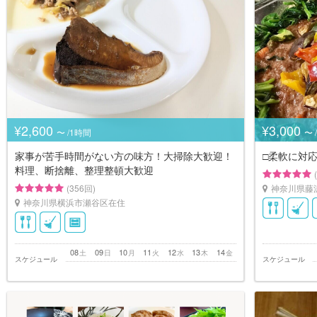
¥2,600
¥3,000
〜 /1時間
〜 
家事が苦手時間がない方の味方！大掃除大歓迎！
□︎柔軟に対応
料理、断捨離、整理整頓大歓迎
(356回)
神奈川県藤
神奈川県横浜市瀬谷区在住
08
09
10
11
12
13
14
土
日
月
火
水
木
金
スケジュール
スケジュール