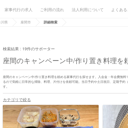
家事代行の求人
ご利用の流れ
法人利用について
よくある
奈川県
座間市
詳細検索
検索結果 :
19件のサポーター
座間のキャンペーン中/作り置き料理を
座間のキャンペーン中/作り置き料理を頼める家事代行を探せます。入会金・年会費無料
るので気軽に日常的な掃除、料理、片付けを依頼可能。当日予約や土日祝日、定期予約
す。
カテゴリで絞る