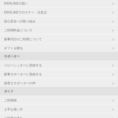
対応可能/特徴
掃除（洗面所、お風呂場、お手洗
KIDSLINEの想い
い、キッチン、寝室、リビング、子
KIDSLINEでのマナー・注意点
供部屋）
洗濯
安心安全への取り組み
クリーニングの受け渡し/引き取り
ご利用料金について
ゴミの分別/ゴミ出し
近隣買い物
家事代行のご利用について
家庭料理
作り置き料理
ギフトを贈る
早朝対応
サポーター
夜間対応
庭の手入れ/植木の水やり
ベビーシッターに登録する
片付け/整理整頓
家事サポーターに登録する
保育士サポーターの声
ガイド
ご利用例
上手な使い方
ご利用の流れ