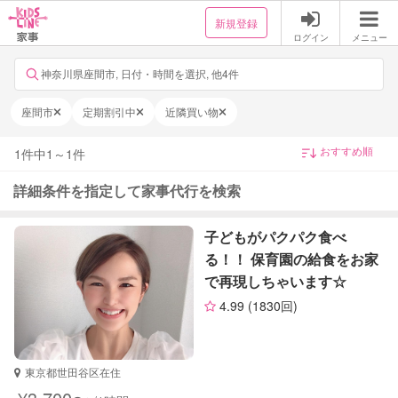
新規登録
ログイン
メニュー
神奈川県座間市, 日付・時間を選択, 他4件
座間市
定期割引中
近隣買い物
1
件中
1
～
1
件
詳細条件を指定して家事代行を検索
子どもがパクパク食べ
る！！ 保育園の給食をお家
で再現しちゃいます☆
4.99
(1830回)
東京都世田谷区在住