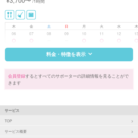
¥3,700〜
/1時間
木
金
土
日
月
火
水
06
07
08
09
10
11
12
1
ー
ー
料金・特徴を表示
特徴
料金
レビュー
会員登録
するとすべてのサポーターの詳細情報を見ることがで
きます
サポートの特徴
資格
企業型割引対象(旧内閣府補助対象)
サービス
自治体届出済ベビーシッター
保育士
TOP
幼稚園教諭
サービス概要