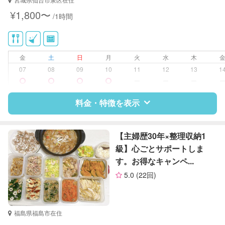
近隣買い物
¥1,800〜
/1時間
家庭料理
作り置き料理
庭の手入れ/植木の水やり
金
土
日
月
火
水
木
07
08
09
10
11
12
13
1
ー
ー
ー
料金・特徴を表示
特徴
料金
レビュー
【主婦歴30年×整理収納1
級】心ごとサポートしま
す。お得なキャンペ...
サポートの特徴
5.0
(22回)
資格
なし
対応可能/特徴
掃除（洗面所、お風呂場、お手洗
福島県福島市在住
い、キッチン、寝室、リビング、子