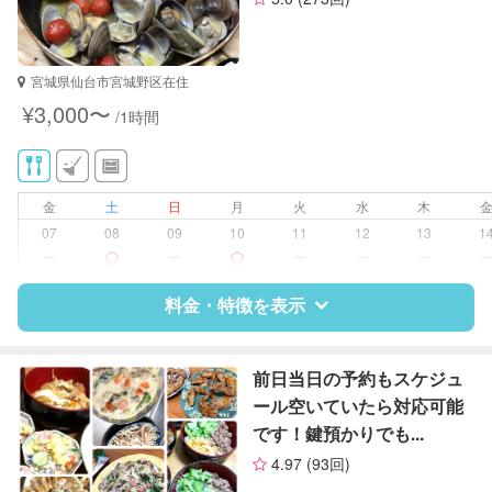
資格
整理収納アドバイザー1級
対応可能/特徴
掃除（洗面所、お風呂場、お手洗
宮城県仙台市宮城野区在住
い、キッチン、寝室、リビング、子
¥3,000〜
/1時間
供部屋）
洗濯
クリーニングの受け渡し/引き取り
ゴミの分別/ゴミ出し
金
土
日
月
火
水
木
近隣買い物
07
08
09
10
11
12
13
1
家庭料理
ー
ー
ー
ー
ー
作り置き料理
庭の手入れ/植木の水やり
料金・特徴を表示
片付け/整理整頓
特徴
料金
レビュー
前日当日の予約もスケジュ
ール空いていたら対応可能
です！鍵預かりでも...
サポートの特徴
4.97
(93回)
資格
なし