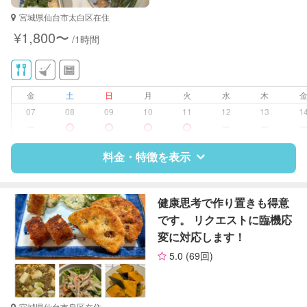
対応可能/特徴
掃除（洗面所、お風呂場、お手洗
宮城県仙台市太白区在住
い、キッチン、寝室、リビング、子
¥1,800〜
/1時間
供部屋）
洗濯
クリーニングの受け渡し/引き取り
ゴミの分別/ゴミ出し
金
土
日
月
火
水
木
近隣買い物
07
08
09
10
11
12
13
1
家庭料理
ー
ー
ー
作り置き料理
庭の手入れ/植木の水やり
料金・特徴を表示
片付け/整理整頓
特徴
料金
レビュー
健康思考で作り置きも得意
です。 リクエストに臨機応
変に対応します！
サポートの特徴
5.0
(69回)
資格
なし
対応可能/特徴
ゴミの分別/ゴミ出し
宮城県仙台市泉区在住