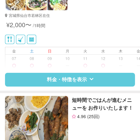
対応可能/特徴
家庭料理
宮城県仙台市若林区在住
作り置き料理
¥2,000〜
/1時間
金
土
日
月
火
水
木
07
08
09
10
11
12
13
1
ー
ー
料金・特徴を表示
特徴
料金
レビュー
短時間でごはんが進むメニ
ューを お作りいたします！
4.96
(25回)
サポートの特徴
資格
なし