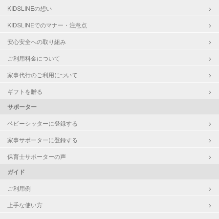
洗濯
KIDSLINEの想い
クリーニングの受け渡し/引き取り
KIDSLINEでのマナー・注意点
ゴミの分別/ゴミ出し
近隣買い物
安心安全への取り組み
家庭料理
ご利用料金について
作り置き料理
片付け/整理整頓
家事代行のご利用について
ギフトを贈る
サポーター
ベビーシッターに登録する
家事サポーターに登録する
保育士サポーターの声
ガイド
ご利用例
上手な使い方