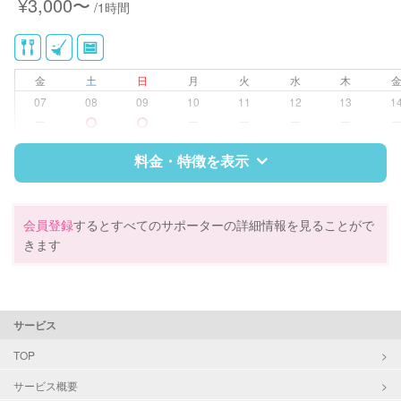
¥3,000〜
/1時間
供部屋）
洗濯
クリーニングの受け渡し/引き取り
ゴミの分別/ゴミ出し
金
土
日
月
火
水
木
近隣買い物
07
08
09
10
11
12
13
1
家庭料理
ー
ー
ー
ー
ー
作り置き料理
庭の手入れ/植木の水やり
料金・特徴を表示
片付け/整理整頓
特徴
料金
レビュー
会員登録
するとすべてのサポーターの詳細情報を見ることがで
きます
サポートの特徴
資格
整理収納アドバイザー1級
サービス
対応可能/特徴
掃除（洗面所、お風呂場、お手洗
TOP
い、キッチン、寝室、リビング、子
サービス概要
供部屋）