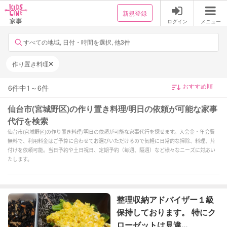
新規登録
ログイン
メニュー
すべての地域, 日付・時間を選択, 他3件
作り置き料理
6
件中
1
～
6
件
仙台市(宮城野区)の作り置き料理/明日の依頼が可能な家事
代行を検索
仙台市(宮城野区)の作り置き料理/明日の依頼が可能な家事代行を探せます。入会金・年会費
無料で、利用料金はご予算に合わせてお選びいただけるので気軽に日常的な掃除、料理、片
付けを依頼可能。当日予約や土日祝日、定期予約（毎週、隔週）など様々なニーズに対応い
たします。
整理収納アドバイザー１級
保持しております。 特にク
ローゼットは見違...