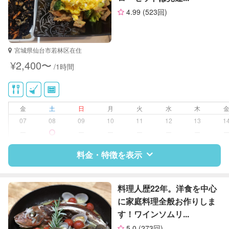
4.99
(523回)
宮城県仙台市若林区在住
¥2,400〜
/1時間
金
土
日
月
火
水
木
07
08
09
10
11
12
13
1
ー
ー
ー
ー
ー
ー
料金・特徴を表示
特徴
料金
レビュー
料理人歴22年。洋食を中心
に家庭料理全般お作りしま
す！ワインソムリ...
サポートの特徴
5.0
(273回)