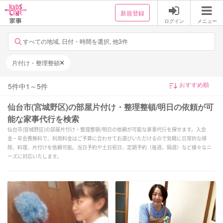
新規登録
ログイン
メニュー
すべての地域, 日付・時間を選択, 他3件
片付け・整理整頓
5
件中
1
～
5
件
仙台市(宮城野区)の部屋片付け・整理整頓/明日の依頼が可
能な家事代行を検索
仙台市(宮城野区)の部屋片付け・整理整頓/明日の依頼が可能な家事代行を探せます。入会
金・年会費無料で、利用料金はご予算に合わせてお選びいただけるので気軽に日常的な掃
除、料理、片付けを依頼可能。当日予約や土日祝日、定期予約（毎週、隔週）など様々なニ
ーズに対応いたします。