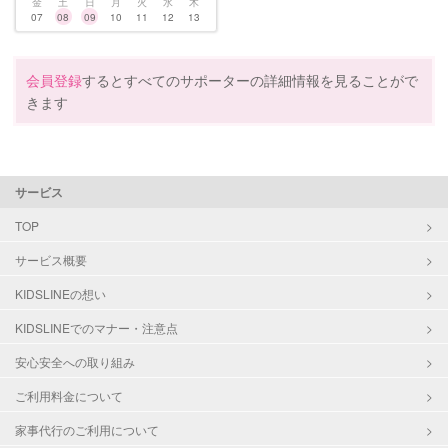
金
土
日
月
火
水
木
07
08
09
10
11
12
13
会員登録
するとすべてのサポーターの詳細情報を見ることがで
きます
サービス
TOP
サービス概要
KIDSLINEの想い
KIDSLINEでのマナー・注意点
安心安全への取り組み
ご利用料金について
家事代行のご利用について