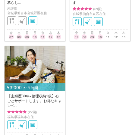
暮らし...
す！
未評価
(69回)
宮城県仙台市宮城野区在住
宮城県仙台市泉区在住
金
土
日
月
火
水
木
金
土
日
月
火
水
木
07
08
09
10
11
12
13
07
08
09
10
11
12
13
¥3,000
〜 /1時間
【主婦歴30年×整理収納1級】心
ごとサポートします。お得なキャ
ンペ...
(22回)
福島県福島市在住