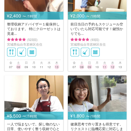
¥2,400
¥2,000
〜 /1時間
〜 /1時間
整理収納アドバイザー１級保持し
前日当日の予約もスケジュール空
ております。 特にクローゼットは
いていたら対応可能です！鍵預か
見違...
りでも...
(523回)
(93回)
宮城県仙台市若林区在住
宮城県仙台市若林区在住
金
土
日
月
火
水
木
金
土
日
月
火
水
木
07
08
09
10
11
12
13
07
08
09
10
11
12
13
¥5,500
¥1,800
〜 /1時間
〜 /1時間
一人で悩まないで。探し物のない
健康思考で作り置きも得意です。
日常、使いやすく整う収納で心と
リクエストに臨機応変に対応しま