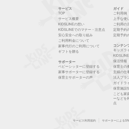
サービス
ガイド
TOP
ご利用例
サービス概要
上手な使
KIDSLINEの想い
ご利用の
KIDSLINEでのマナー・注意点
定期予約
安心安全への取り組み
定期予約
ご利用料金について
コンテン
家事代行のご利用について
キッズラ
ギフトを贈る
KIDSLI
保活情報
サポーター
ベビーシッターに登録する
保育士の
家事サポーターに登録する
主婦の仕
保育士サポーターの声
法人プラ
ガイドラ
保育施設
こども家
ーなどを
点
サービス利用規約
サポーターによるS