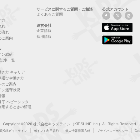
サービスに関するご質問・ご相談
公式アカウント
よくあるご質問
い方
運営会社
流れ
企業情報
の流れ
採用情報
のご案内
ツ
イン総研
NE記事一覧
働き方 キャリア
事選びや働き方
ンのご案内
イン遵守状況
情報
庭庁 ベビーシッタ
利用するときの留意
Copyright ©2026 株式会社キッズライン（KIDSLINE Inc.）All Rights Reserved.
NS投稿ガイドライン
ポイント利用規約
個人情報保護方針
プライバシーポリシー
Co