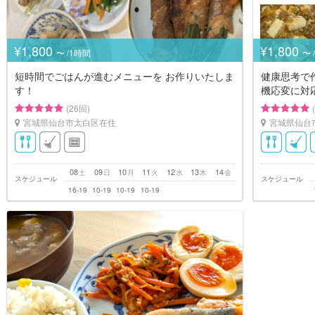
¥1,800
¥1,800
〜 /1時間
〜 
短時間でごはんが進むメニューを お作りいたしま
健康思考で
す！
機応変に対
(26回)
宮城県仙台市太白区在住
宮城県仙台
08
09
10
11
12
13
14
土
日
月
火
水
木
金
スケジュール
スケジュール
16-19
10-19
10-19
10-19