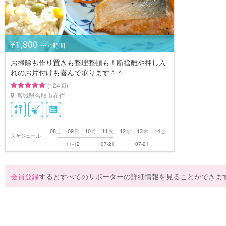
¥1,800
〜 /1時間
お掃除も作り置きも整理整頓も！断捨離や押し入
れのお片付けも喜んで承ります＾＾
(124回)
宮城県名取市在住
08
09
10
11
12
13
14
土
日
月
火
水
木
金
スケジュール
11-12
07-21
07-21
会員登録
するとすべてのサポーターの詳細情報を見ることができま