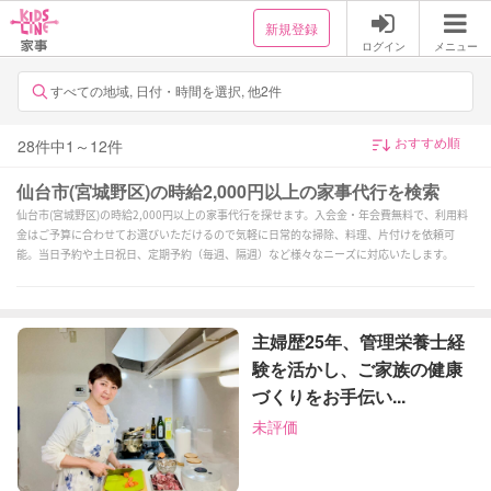
新規登録
ログイン
メニュー
すべての地域, 日付・時間を選択, 他2件
28
件中
1
～
12
件
仙台市(宮城野区)の時給2,000円以上の家事代行を検索
仙台市(宮城野区)の時給2,000円以上の家事代行を探せます。入会金・年会費無料で、利用料
金はご予算に合わせてお選びいただけるので気軽に日常的な掃除、料理、片付けを依頼可
能。当日予約や土日祝日、定期予約（毎週、隔週）など様々なニーズに対応いたします。
主婦歴25年、管理栄養士経
験を活かし、ご家族の健康
づくりをお手伝い...
未評価