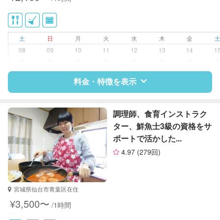
供部屋）
洗濯
クリーニングの受け渡し/引き取り
ゴミの分別/ゴミ出し
土
日
月
火
水
木
金
近隣買い物
08
09
10
11
12
13
14
1
家庭料理
ー
ー
ー
ー
ー
ー
ー
作り置き料理
庭の手入れ/植木の水やり
料金・特徴を表示
片付け/整理整頓
特徴
料金
レビュー
調理師、食育インストラク
ター、鮮魚士3級の資格をサ
ポートで活かした...
サポートの特徴
4.97
(279回)
資格
なし
対応可能/特徴
掃除（洗面所、お風呂場、お手洗
宮城県仙台市青葉区在住
い、キッチン、寝室、リビング、子
¥3,500〜
/1時間
供部屋）
洗濯