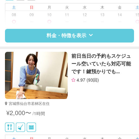
土
日
月
火
水
木
金
08
09
10
11
12
13
14
1
ー
ー
ー
ー
ー
料金・特徴を表示
特徴
料金
レビュー
前日当日の予約もスケジュ
ール空いていたら対応可能
です！鍵預かりでも...
サポートの特徴
4.97
(93回)
資格
なし
対応可能/特徴
家庭料理
宮城県仙台市若林区在住
作り置き料理
¥2,000〜
/1時間
土
日
月
火
水
木
金