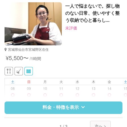
片付け/整理整頓
特徴
料金
レビュー
一人で悩まないで。探し物
のない日常、使いやすく整
う収納で心と暮らし...
サポートの特徴
未評価
資格
整理収納アドバイザー1級
対応可能/特徴
掃除（洗面所、お風呂場、お手洗
宮城県仙台市宮城野区在住
い、キッチン、寝室、リビング、子
¥5,500〜
/1時間
供部屋）
片付け/整理整頓
土
日
月
火
水
木
金
08
09
10
11
12
13
14
1
料金・特徴を表示
特徴
料金
レビュー
次へ >
1 / 3