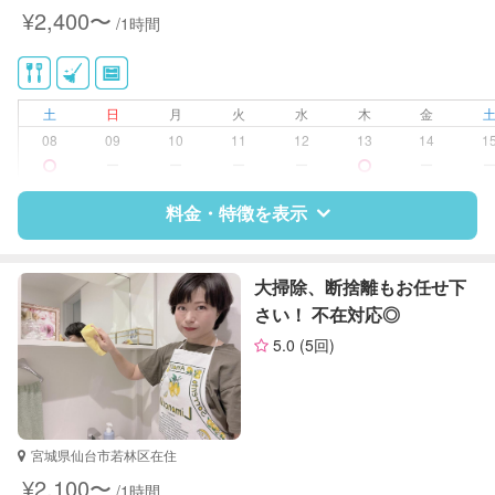
家庭料理
¥2,400〜
/1時間
作り置き料理
早朝対応
夜間対応
土
日
月
火
水
木
金
08
09
10
11
12
13
14
1
ー
ー
ー
ー
ー
料金・特徴を表示
特徴
料金
レビュー
大掃除、断捨離もお任せ下
さい！ 不在対応◎
5.0
(5回)
サポートの特徴
資格
整理収納アドバイザー1級
対応可能/特徴
掃除（洗面所、お風呂場、お手洗
宮城県仙台市若林区在住
い、キッチン、寝室、リビング、子
¥2,100〜
/1時間