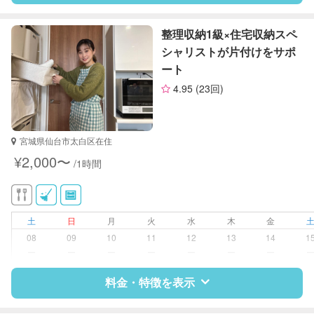
特徴
料金
レビュー
整理収納1級×住宅収納スペ
シャリストが片付けをサポ
ート
サポートの特徴
4.95
(23回)
資格
整理収納アドバイザー1級
対応可能/特徴
掃除（洗面所、お風呂場、お手洗
宮城県仙台市太白区在住
い、キッチン、寝室、リビング、子
¥2,000〜
/1時間
供部屋）
洗濯
クリーニングの受け渡し/引き取り
ゴミの分別/ゴミ出し
土
日
月
火
水
木
金
近隣買い物
08
09
10
11
12
13
14
1
家庭料理
ー
ー
ー
ー
ー
ー
ー
作り置き料理
早朝対応
料金・特徴を表示
夜間対応
庭の手入れ/植木の水やり