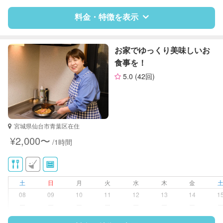
作り置き料理
庭の手入れ/植木の水やり
料金・特徴を表示
片付け/整理整頓
特徴
料金
レビュー
お家でゆっくり美味しいお
食事を！
5.0
(42回)
サポートの特徴
資格
幼稚園教諭
対応可能/特徴
掃除（洗面所、お風呂場、お手洗
宮城県仙台市青葉区在住
い、キッチン、寝室、リビング、子
¥2,000〜
/1時間
供部屋）
洗濯
家庭料理
作り置き料理
土
日
月
火
水
木
金
庭の手入れ/植木の水やり
08
09
10
11
12
13
14
1
ー
ー
ー
ー
ー
ー
ー