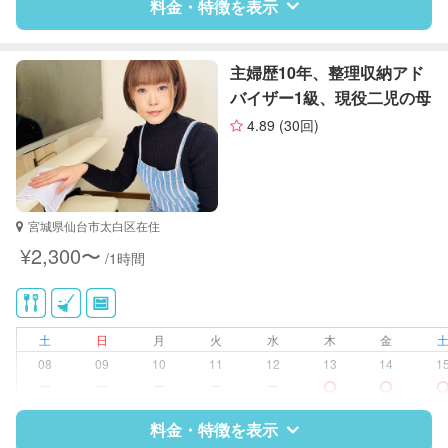
料金・特徴を表示
特徴
料金
レビュー
主婦歴10年、整理収納アド
バイザー1級、現役二児の母
4.89
(30回)
サポートの特徴
資格
なし
対応可能/特徴
ゴミの分別/ゴミ出し
宮城県仙台市太白区在住
近隣買い物
¥2,300〜
/1時間
家庭料理
作り置き料理
早朝対応
夜間対応
土
日
月
火
水
木
金
片付け/整理整頓
08
09
10
11
12
13
14
1
ー
ー
ー
ー
ー
料金・特徴を表示