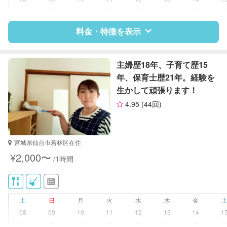
家庭料理
ー
ー
ー
ー
ー
ー
ー
作り置き料理
庭の手入れ/植木の水やり
料金・特徴を表示
片付け/整理整頓
特徴
料金
レビュー
主婦歴18年、子育て歴15
年、保育士歴21年。経験を
生かして頑張ります！
サポートの特徴
4.95
(44回)
資格
なし
対応可能/特徴
掃除（洗面所、お風呂場、お手洗
宮城県仙台市若林区在住
い、キッチン、寝室、リビング、子
¥2,000〜
/1時間
供部屋）
洗濯
クリーニングの受け渡し/引き取り
ゴミの分別/ゴミ出し
土
日
月
火
水
木
金
近隣買い物
08
09
10
11
12
13
14
1
家庭料理
ー
ー
ー
ー
ー
ー
ー