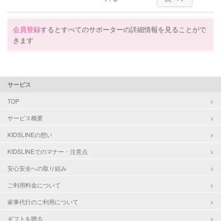
サポートの特徴
会員登録
するとすべてのサポーターの詳細情報を見ることがで
きます
資格
整理収納アドバイザー1級
対応可能/特徴
クリーニングの受け渡し/引き取り
近隣買い物
サービス
早朝対応
TOP
夜間対応
片付け/整理整頓
サービス概要
KIDSLINEの想い
KIDSLINEでのマナー・注意点
安心安全への取り組み
ご利用料金について
家事代行のご利用について
ギフトを贈る