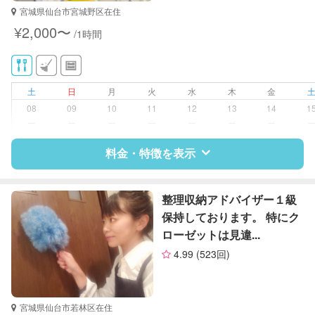
宮城県仙台市宮城野区在住
¥2,000〜
/1時間
土
日
月
火
水
木
金
08
09
10
11
12
13
14
1
ー
ー
ー
ー
ー
ー
ー
料金・特徴を表示
特徴
料金
レビュー
整理収納アドバイザー１級
保持しております。 特にク
ローゼットは見違...
サポートの特徴
4.99
(523回)
資格
管理栄養士
対応可能/特徴
近隣買い物
宮城県仙台市若林区在住