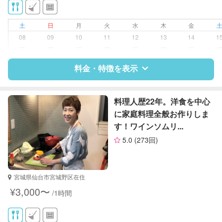
クリーニングの受け渡し/引き取り
ゴミの分別/ゴミ出し
土
日
月
火
水
木
金
近隣買い物
08
09
10
11
12
13
14
1
家庭料理
ー
ー
ー
ー
ー
ー
ー
作り置き料理
片付け/整理整頓
料金・特徴を表示
特徴
料金
レビュー
料理人歴22年。洋食を中心
に家庭料理全般お作りしま
す！ワインソムリ...
サポートの特徴
5.0
(273回)
資格
調理師
食育インストラクター1級
宮城県仙台市宮城野区在住
対応可能/特徴
家庭料理
¥3,000〜
/1時間
作り置き料理