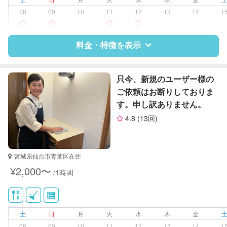
08
09
10
11
12
13
14
1
ー
ー
ー
料金・特徴を表示
特徴
料金
レビュー
只今、新規のユーザー様の
ご依頼はお断りしておりま
す。申し訳ありません。
サポートの特徴
4.8
(13回)
資格
なし
対応可能/特徴
掃除（洗面所、お風呂場、お手洗
宮城県仙台市青葉区在住
い、キッチン、寝室、リビング、子
¥2,000〜
/1時間
供部屋）
洗濯
クリーニングの受け渡し/引き取り
ゴミの分別/ゴミ出し
土
日
月
火
水
木
金
近隣買い物
08
09
10
11
12
13
14
1