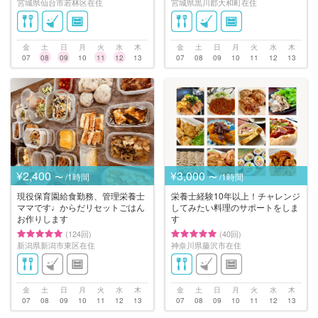
宮城県仙台市若林区在住
宮城県黒川郡大和町在住
金
土
日
月
火
水
木
金
土
日
月
火
水
木
07
08
09
10
11
12
13
07
08
09
10
11
12
13
¥2,400
¥3,000
〜 /1時間
〜 /1時間
現役保育園給食勤務、管理栄養士
栄養士経験10年以上！チャレンジ
ママです♩からだリセットごはん
してみたい料理のサポートをしま
お作りします
す
(124回)
(40回)
新潟県新潟市東区在住
神奈川県藤沢市在住
金
土
日
月
火
水
木
金
土
日
月
火
水
木
07
08
09
10
11
12
13
07
08
09
10
11
12
13