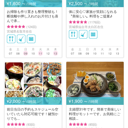
¥1,800
¥2,500
〜 /1時間
〜 /1時間
お掃除も作り置きも整理整頓も！
体に安心♡家族が笑顔になれる
断捨離や押し入れのお片付けも喜
〝美味しい〟料理をご提案♪
んで承...
(1176回)
(124回)
宮城県仙台市太白区在住
宮城県名取市在住
金
土
日
月
火
水
木
金
土
日
月
火
水
木
07
08
09
10
11
12
13
07
08
09
10
11
12
13
¥2,000
¥1,900
〜 /1時間
〜 /1時間
前日当日の予約もスケジュール空
主婦歴31年です。簡単で美味しい
いていたら対応可能です！鍵預か
料理がモットーです。お気軽にご
りでも...
相談...
(93回)
(85回)