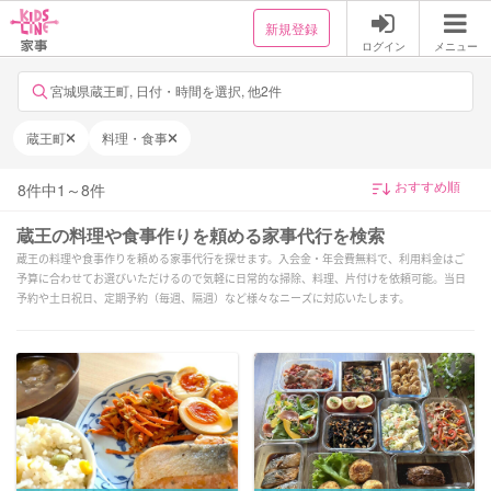
新規登録
ログイン
メニュー
宮城県蔵王町, 日付・時間を選択, 他2件
蔵王町
料理・食事
8
件中
1
～
8
件
蔵王の料理や食事作りを頼める家事代行を検索
蔵王の料理や食事作りを頼める家事代行を探せます。入会金・年会費無料で、利用料金はご
予算に合わせてお選びいただけるので気軽に日常的な掃除、料理、片付けを依頼可能。当日
予約や土日祝日、定期予約（毎週、隔週）など様々なニーズに対応いたします。