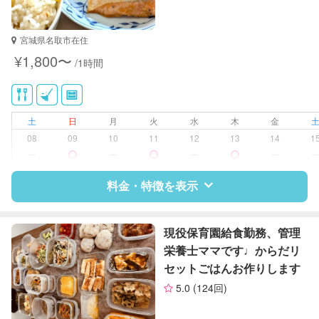
宮城県名取市在住
¥1,800〜
/1時間
土
日
月
火
水
木
金
08
09
10
11
12
13
14
1
ー
ー
ー
ー
料金・特徴を表示
特徴
料金
レビュー
現役保育園給食勤務、管理
栄養士ママです♩からだリ
セットごはんお作りします
サポートの特徴
5.0
(124回)
資格
なし