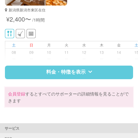
対応可能/特徴
掃除（洗面所、お風呂場、お手洗
新潟県新潟市東区在住
い、キッチン、寝室、リビング、子
¥2,400〜
/1時間
供部屋）
洗濯
クリーニングの受け渡し/引き取り
ゴミの分別/ゴミ出し
土
日
月
火
水
木
金
近隣買い物
08
09
10
11
12
13
14
1
家庭料理
ー
ー
ー
ー
ー
ー
ー
作り置き料理
早朝対応
料金・特徴を表示
夜間対応
庭の手入れ/植木の水やり
片付け/整理整頓
特徴
料金
レビュー
会員登録
するとすべてのサポーターの詳細情報を見ることがで
きます
サポートの特徴
資格
管理栄養士
サービス
栄養士