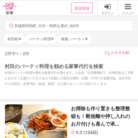
新規登録
ログイン
メニュー
宮城県村田町, 日付・時間を選択, 他3件
村田町
パーティ料理
検索: パーティ
2
件中
1
～
2
件
村田のパーティ料理を頼める家事代行を検索
村田のパーティ料理を頼める家事代行を探せます。入会金・年会費無料で、利用料金はご予算
に合わせてお選びいただけるので気軽に日常的な掃除、料理、片付けを依頼可能。当日予約
や土日祝日、定期予約（毎週、隔週）など様々なニーズに対応いたします。
お掃除も作り置きも整理整
頓も！断捨離や押し入れの
お片付けも喜んで承...
5.0
(124回)