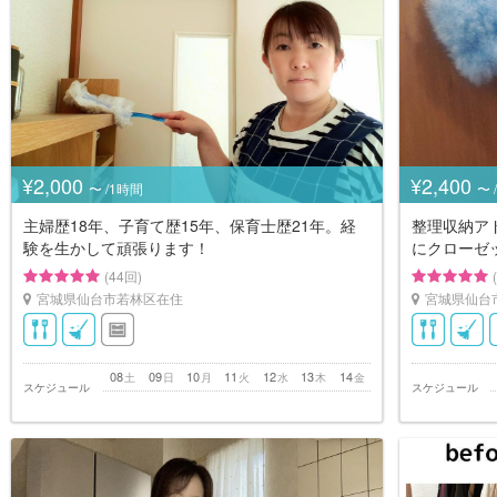
¥2,000
¥2,400
〜 /1時間
〜 
主婦歴18年、子育て歴15年、保育士歴21年。経
整理収納ア
験を生かして頑張ります！
にクローゼ
(44回)
宮城県仙台市若林区在住
宮城県仙台
08
09
10
11
12
13
14
土
日
月
火
水
木
金
スケジュール
スケジュール