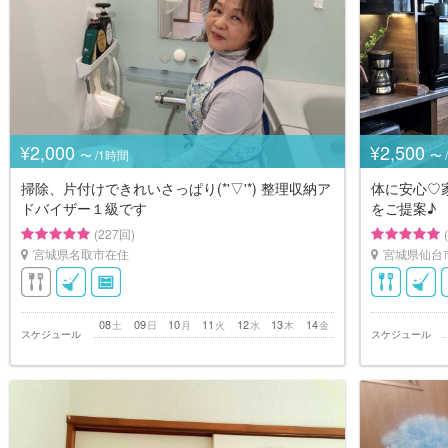
¥2,000
¥2,500
〜 /1時間
〜 
掃除、片付けできれいさっぱり(*'▽'*) 整理収納ア
体に安心♡
ドバイザー１級です
をご提案♪
(227回)
宮城県名取市在住
宮城県仙台
08
09
10
11
12
13
14
土
日
月
火
水
木
金
スケジュール
スケジュール