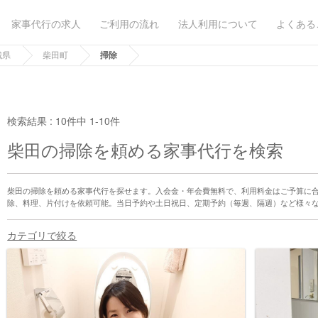
家事代行の求人
ご利用の流れ
法人利用について
よくある
城県
柴田町
掃除
検索結果 :
10件中 1-10件
柴田の掃除を頼める家事代行を検索
柴田の掃除を頼める家事代行を探せます。入会金・年会費無料で、利用料金はご予算に
除、料理、片付けを依頼可能。当日予約や土日祝日、定期予約（毎週、隔週）など様々
カテゴリで絞る