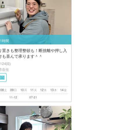
/1時間
り置きも整理整頓も！断捨離や押し入
けも喜んで承ります＾＾
(124回)
市在住
08
09
10
11
12
13
14
土
日
月
火
水
木
金
11-12
07-21