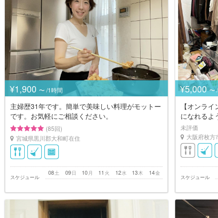
¥1,900
¥5,000
〜 /1時間
〜 
主婦歴31年です。簡単で美味しい料理がモットー
【オンライ
です。お気軽にご相談ください。
になれるよ
未評価
(85回)
大阪府枚方
宮城県黒川郡大和町在住
08
09
10
11
12
13
14
土
日
月
火
水
木
金
スケジュール
スケジュール