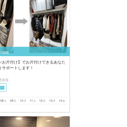
/1時間
ンお片付け】でお片付けできるあなた
うサポートします！
市在住
08
09
10
11
12
13
14
土
日
月
火
水
木
金