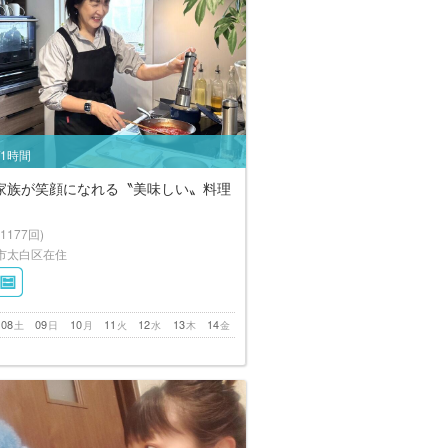
/1時間
家族が笑顔になれる〝美味しい〟料理
(1177回)
市太白区在住
08
09
10
11
12
13
14
土
日
月
火
水
木
金