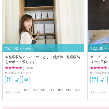
¥2,700
¥2,500
〜 /1時間
〜 
★整理収納アドバイザーとして断捨離・整理収納
オーダーメ
をサポート致します。
りのお手伝
(690回)
兵庫県宝塚市在住
長崎県西彼
08
09
10
11
12
13
14
土
日
月
火
水
木
金
スケジュール
スケジュール