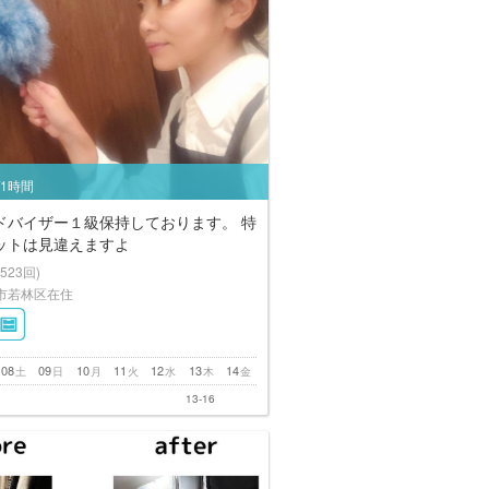
/1時間
ドバイザー１級保持しております。 特
ットは見違えますよ
(523回)
市若林区在住
08
09
10
11
12
13
14
土
日
月
火
水
木
金
13-16