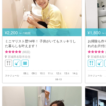
¥2,200
¥1,800
〜 /1時間
〜 
ミニマリスト歴14年！ 子供がいてもスッキリし
お掃除も作
た暮らしを叶えます！
れのお片付
(86回)
宮城県名取市在住
宮城県名取
08
09
10
11
12
13
14
土
日
月
火
水
木
金
スケジュール
スケジュール
08-13