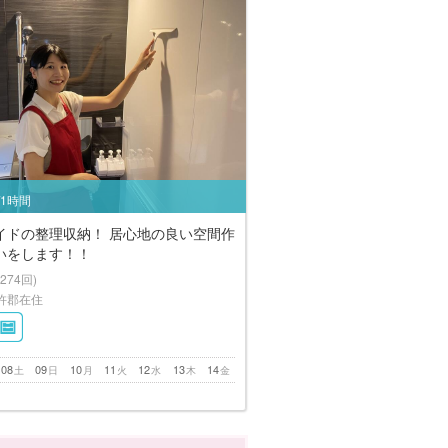
/1時間
イドの整理収納！ 居心地の良い空間作
いをします！！
(274回)
杵郡在住
08
09
10
11
12
13
14
土
日
月
火
水
木
金