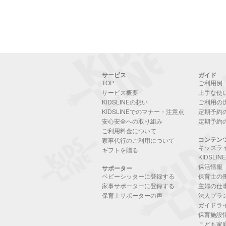
サービス
ガイド
TOP
ご利用例
サービス概要
上手な使
KIDSLINEの想い
ご利用の
KIDSLINEでのマナー・注意点
定期予約
安心安全への取り組み
定期予約
ご利用料金について
コンテン
家事代行のご利用について
キッズラ
ギフトを贈る
KIDSLI
保活情報
サポーター
ベビーシッターに登録する
保育士の
家事サポーターに登録する
主婦の仕
保育士サポーターの声
法人プラ
ガイドラ
保育施設
こども家