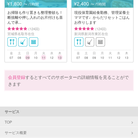
¥1,800
¥2,400
〜 /1時間
〜 /1時間
お掃除も作り置きも整理整頓も！
現役保育園給食勤務、管理栄養士
断捨離や押し入れのお片付けも喜
ママです♩からだリセットごはん
んで承...
お作りします
(124回)
(124回)
宮城県名取市在住
新潟県新潟市東区在住
金
土
日
月
火
水
木
金
土
日
月
火
水
木
07
08
09
10
11
12
13
07
08
09
10
11
12
13
会員登録
するとすべてのサポーターの詳細情報を見ることがで
きます
サービス
TOP
サービス概要