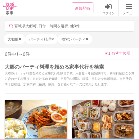
新規登録
ログイン
メニュー
宮城県大郷町, 日付・時間を選択, 他3件
大郷町
パーティ料理
検索: パーティ
2
件中
1
～
2
件
大郷のパーティ料理を頼める家事代行を検索
大郷のパーティ料理を頼める家事代行を探せます。入会金・年会費無料で、利用料金はご予算
に合わせてお選びいただけるので気軽に日常的な掃除、料理、片付けを依頼可能。当日予約
や土日祝日、定期予約（毎週、隔週）など様々なニーズに対応いたします。