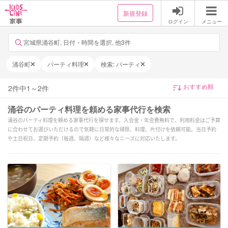
新規登録
ログイン
メニュー
宮城県涌谷町, 日付・時間を選択, 他3件
涌谷町
パーティ料理
検索: パーティ
2
件中
1
～
2
件
涌谷のパーティ料理を頼める家事代行を検索
涌谷のパーティ料理を頼める家事代行を探せます。入会金・年会費無料で、利用料金はご予算
に合わせてお選びいただけるので気軽に日常的な掃除、料理、片付けを依頼可能。当日予約
や土日祝日、定期予約（毎週、隔週）など様々なニーズに対応いたします。