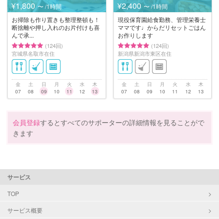
¥1,800
¥2,400
〜 /1時間
〜 /1時間
お掃除も作り置きも整理整頓も！
現役保育園給食勤務、管理栄養士
断捨離や押し入れのお片付けも喜
ママです♩からだリセットごはん
んで承...
お作りします
(124回)
(124回)
宮城県名取市在住
新潟県新潟市東区在住
金
土
日
月
火
水
木
金
土
日
月
火
水
木
07
08
09
10
11
12
13
07
08
09
10
11
12
13
会員登録
するとすべてのサポーターの詳細情報を見ることがで
きます
サービス
TOP
サービス概要