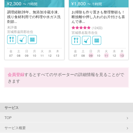
¥2,300
¥1,800
〜 /1時間
〜 /1時間
調理経験28年。無添加冷蔵冷凍、
お掃除も作り置きも整理整頓も！
残り食材利用での料理や水ガス洗
断捨離や押し入れのお片付けも喜
剤節...
んで承...
未評価
(124回)
宮城県遠田郡在住
宮城県名取市在住
金
土
日
月
火
水
木
金
土
日
月
火
水
木
07
08
09
10
11
12
13
07
08
09
10
11
12
13
会員登録
するとすべてのサポーターの詳細情報を見ることがで
きます
サービス
TOP
サービス概要