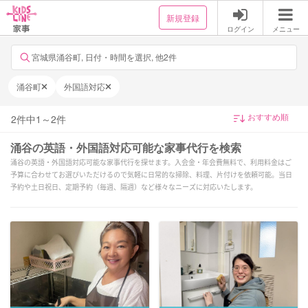
新規登録
ログイン
メニュー
宮城県涌谷町, 日付・時間を選択, 他2件
涌谷町
外国語対応
2
件中
1
～
2
件
涌谷の英語・外国語対応可能な家事代行を検索
涌谷の英語・外国語対応可能な家事代行を探せます。入会金・年会費無料で、利用料金はご
予算に合わせてお選びいただけるので気軽に日常的な掃除、料理、片付けを依頼可能。当日
予約や土日祝日、定期予約（毎週、隔週）など様々なニーズに対応いたします。