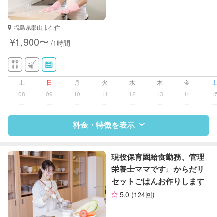
福島県郡山市在住
¥1,900〜
/1時間
土
日
月
火
水
木
金
08
09
10
11
12
13
14
1
ー
ー
ー
ー
ー
ー
ー
料金・特徴を表示
特徴
料金
レビュー
現役保育園給食勤務、管理
栄養士ママです♩からだリ
セットごはんお作りします
サポートの特徴
5.0
(124回)
資格
企業型割引対象(旧内閣府補助対象)
自治体届出済ベビーシッター