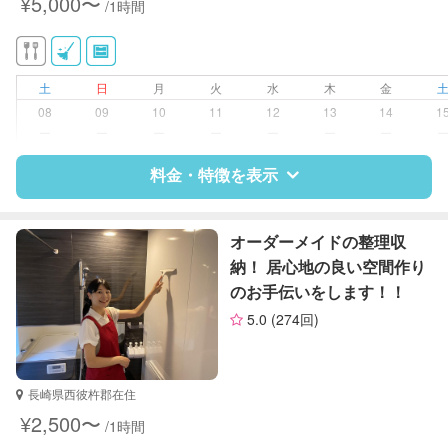
¥5,000〜
/1時間
作り置き料理
土
日
月
火
水
木
金
08
09
10
11
12
13
14
1
ー
ー
ー
ー
ー
ー
ー
料金・特徴を表示
特徴
料金
レビュー
オーダーメイドの整理収
納！ 居心地の良い空間作り
のお手伝いをします！！
サポートの特徴
5.0
(274回)
資格
なし
対応可能/特徴
掃除（洗面所、お風呂場、お手洗
長崎県西彼杵郡在住
い、キッチン、寝室、リビング、子
¥2,500〜
/1時間
供部屋）