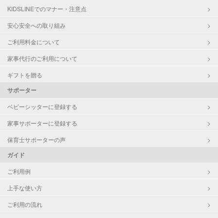
KIDSLINEでのマナー・注意点
供部屋）
洗濯
安心安全への取り組み
家庭料理
ご利用料金について
作り置き料理
早朝対応
家事代行のご利用について
夜間対応
片付け/整理整頓
ギフトを贈る
サポーター
ベビーシッターに登録する
家事サポーターに登録する
保育士サポーターの声
ガイド
ご利用例
上手な使い方
ご利用の流れ