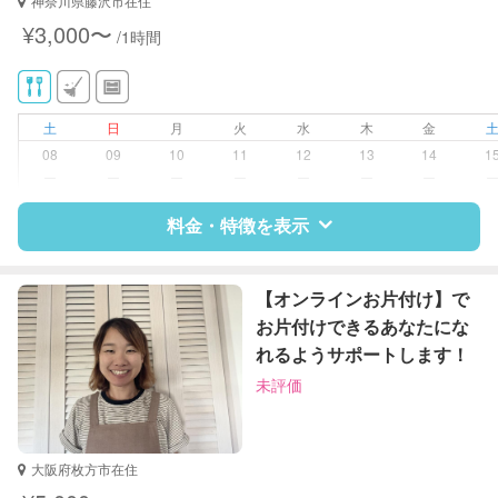
神奈川県藤沢市在住
対応可能/特徴
家庭料理
¥3,000〜
/1時間
作り置き料理
早朝対応
土
日
月
火
水
木
金
08
09
10
11
12
13
14
1
ー
ー
ー
ー
ー
ー
ー
料金・特徴を表示
特徴
料金
レビュー
【オンラインお片付け】で
お片付けできるあなたにな
れるようサポートします！
サポートの特徴
未評価
資格
栄養士
対応可能/特徴
近隣買い物
大阪府枚方市在住
家庭料理