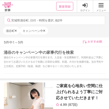
新規登録
ログイン
メニュー
宮城県涌谷町, 日付・時間を選択, 他2件
涌谷町
キャンペーン中
5
件中
1
～
5
件
涌谷のキャンペーン中の家事代行を検索
涌谷のキャンペーン中の家事代行を探せます。入会金・年会費無料で、利用料金はご予算に
合わせてお選びいただけるので気軽に日常的な掃除、料理、片付けを依頼可能。当日予約や
土日祝日、定期予約（毎週、隔週）など様々なニーズに対応いたします。
ご家庭を心地良い空間に仕
上げられるよう丁寧にご対
応させていただきます！
4.99
(87回)