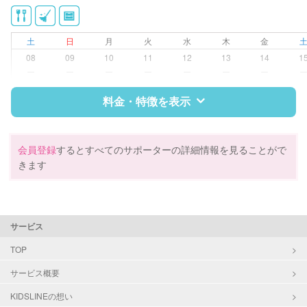
洗濯
クリーニングの受け渡し/引き取り
ゴミの分別/ゴミ出し
土
日
月
火
水
木
金
近隣買い物
08
09
10
11
12
13
14
1
庭の手入れ/植木の水やり
ー
ー
ー
ー
ー
ー
ー
片付け/整理整頓
料金・特徴を表示
特徴
料金
レビュー
会員登録
するとすべてのサポーターの詳細情報を見ることがで
きます
サポートの特徴
資格
企業型割引対象(旧内閣府補助対象)
サービス
自治体届出済ベビーシッター
整理収納アドバイザー1級
TOP
クリンネスト1級
サービス概要
対応可能/特徴
掃除（洗面所、お風呂場、お手洗
KIDSLINEの想い
い、キッチン、寝室、リビング、子