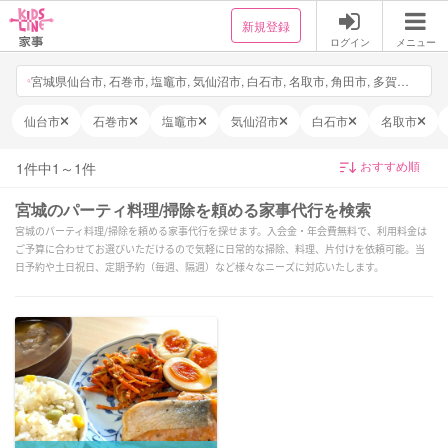
新規登録
ログイン
メニュー
宮城県仙台市, 石巻市, 塩竈市, 気仙沼市, 白石市, 名取市, 角田市, 多賀城市, 岩沼市, 登米市, 栗原市, 東松島市, 大崎市, 蔵王町, 七ヶ宿町, 大河原町, 村田町, 柴田町, 川崎町, 丸森町, 亘理町, 山元町, 松島町, 七ヶ浜町, 利府町, 大和町, 大郷町, 富谷市, 大衡村, 色麻町, 加美町, 涌谷町, 美里町, 女川町, 南三陸町, 日付・時間を選択, 他4件
仙台市
石巻市
塩竈市
気仙沼市
白石市
名取市
1
件中
1
～
1
件
宮城のパーティ料理/掃除を頼める家事代行を検索
宮城のパーティ料理/掃除を頼める家事代行を探せます。入会金・年会費無料で、利用料金は
ご予算に合わせてお選びいただけるので気軽に日常的な掃除、料理、片付けを依頼可能。当
日予約や土日祝日、定期予約（毎週、隔週）など様々なニーズに対応いたします。