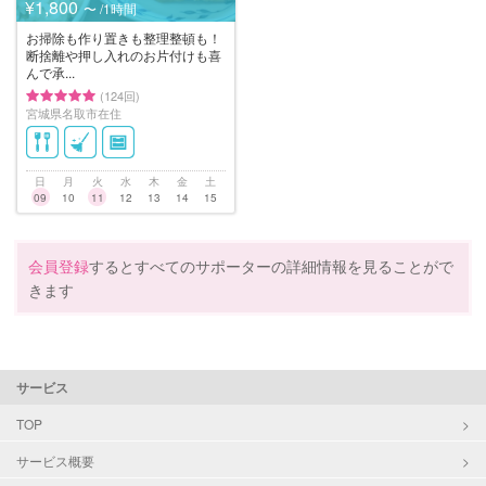
¥1,800
〜 /1時間
お掃除も作り置きも整理整頓も！
断捨離や押し入れのお片付けも喜
んで承...
(124回)
宮城県名取市在住
日
月
火
水
木
金
土
09
10
11
12
13
14
15
会員登録
するとすべてのサポーターの詳細情報を見ることがで
きます
サービス
TOP
サービス概要