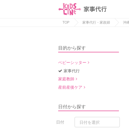
TOP
家事代行・家政婦
沖
目的から探す
ベビーシッター
家事代行
家庭教師
産前産後ケア
日付から探す
日付