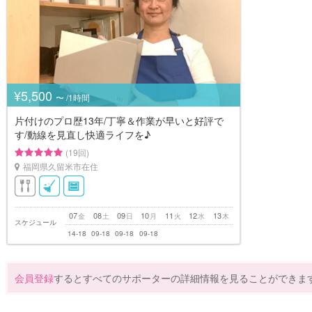
¥5,500
〜 /1時間
片付けのプロ歴13年/丁寧＆作業が早いと好評で
す/動線を見直し快適ライフを♪
(19回)
福岡県久留米市在住
07
08
09
10
11
12
13
金
土
日
月
火
水
木
スケジュール
14-18
09-18
09-18
09-18
会員登録
するとすべてのサポーターの詳細情報を見ることができま