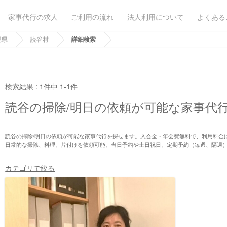
家事代行の求人
ご利用の流れ
法人利用について
よくある
縄県
読谷村
詳細検索
検索結果 :
1件中 1-1件
読谷の掃除/明日の依頼が可能な家事代
読谷の掃除/明日の依頼が可能な家事代行を探せます。入会金・年会費無料で、利用料金
日常的な掃除、料理、片付けを依頼可能。当日予約や土日祝日、定期予約（毎週、隔週
カテゴリで絞る