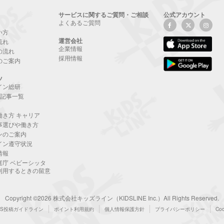
サービスに関するご質問・ご相談
公式アカウント
よくあるご質問
い方
運営会社
流れ
企業情報
の流れ
採用情報
のご案内
ツ
イン総研
NE記事一覧
働き方 キャリア
事選びや働き方
ンのご案内
イン遵守状況
情報
庭庁 ベビーシッタ
利用するときの留意
Copyright ©2026 株式会社キッズライン（KIDSLINE Inc.）All Rights Reserved.
NS投稿ガイドライン
ポイント利用規約
個人情報保護方針
プライバシーポリシー
Co