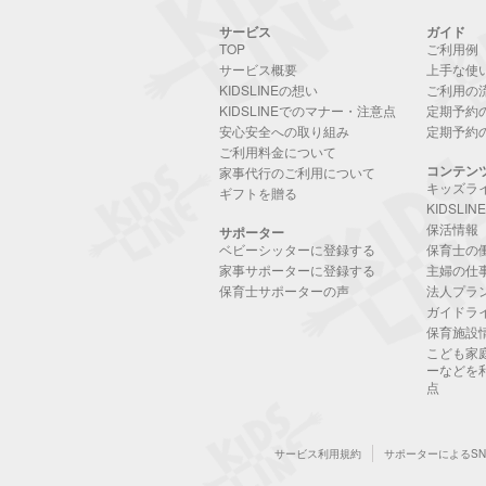
サービス
ガイド
TOP
ご利用例
サービス概要
上手な使
KIDSLINEの想い
ご利用の
KIDSLINEでのマナー・注意点
定期予約
安心安全への取り組み
定期予約
ご利用料金について
コンテン
家事代行のご利用について
キッズラ
ギフトを贈る
KIDSLI
保活情報
サポーター
ベビーシッターに登録する
保育士の
家事サポーターに登録する
主婦の仕
保育士サポーターの声
法人プラ
ガイドラ
保育施設
こども家
ーなどを
点
サービス利用規約
サポーターによるS