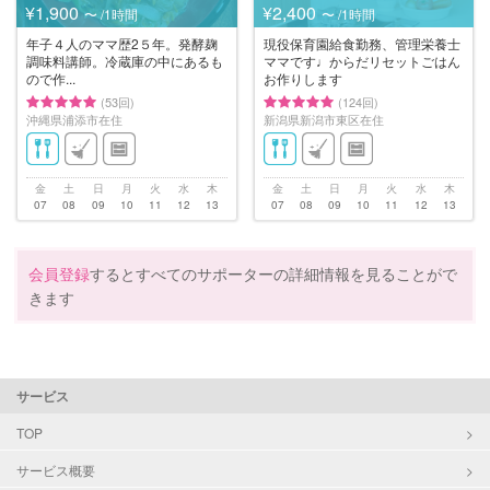
¥1,900
¥2,400
〜 /1時間
〜 /1時間
年子４人のママ歴2５年。発酵麹
現役保育園給食勤務、管理栄養士
調味料講師。冷蔵庫の中にあるも
ママです♩からだリセットごはん
ので作...
お作りします
(53回)
(124回)
沖縄県浦添市在住
新潟県新潟市東区在住
金
土
日
月
火
水
木
金
土
日
月
火
水
木
07
08
09
10
11
12
13
07
08
09
10
11
12
13
会員登録
するとすべてのサポーターの詳細情報を見ることがで
きます
サービス
TOP
サービス概要