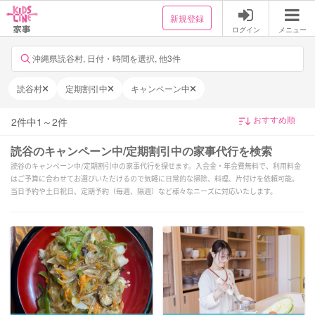
新規登録
ログイン
メニュー
沖縄県読谷村, 日付・時間を選択, 他3件
読谷村
定期割引中
キャンペーン中
2
件中
1
～
2
件
読谷のキャンペーン中/定期割引中の家事代行を検索
読谷のキャンペーン中/定期割引中の家事代行を探せます。入会金・年会費無料で、利用料金
はご予算に合わせてお選びいただけるので気軽に日常的な掃除、料理、片付けを依頼可能。
当日予約や土日祝日、定期予約（毎週、隔週）など様々なニーズに対応いたします。